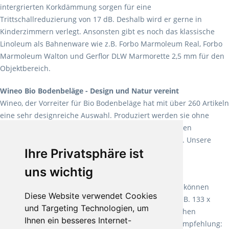
intergrierten Korkdämmung sorgen für eine
Trittschallreduzierung von 17 dB. Deshalb wird er gerne in
Kinderzimmern verlegt. Ansonsten gibt es noch das klassische
Linoleum als Bahnenware wie z.B. Forbo Marmoleum Real, Forbo
Marmoleum Walton und Gerflor DLW Marmorette 2,5 mm für den
Objektbereich.
Wineo Bio Bodenbeläge - Design und Natur vereint
Wineo, der Vorreiter für Bio Bodenbeläge hat mit über 260 Artikeln
eine sehr designreiche Auswahl. Produziert werden sie ohne
Weichmacher und Lösungsmittel. Mit allen verfügbaren
Verlegearten ist er für jegliche Bauvorhaben attraktiv. Unsere
Ihre Privatsphäre ist
Empfehlung:
Wineo 1000 Multi Layer XXL
.
uns wichtig
Teppiche für ein angenehmes Laufgefühl
Fletco Teppichböden
machen es schon lange vor. Sie können
Diese Website verwendet Cookies
Teppich in Ihrem gewünschten Sondermaß kaufen, z.B. 133 x
und Targeting Technologien, um
60cm. Vor allem in Schlafzimmern aufgrund der weichen
Ihnen ein besseres Internet-
Oberfläche ein sehr beliebter Zusatzboden. Unsere Empfehlung: