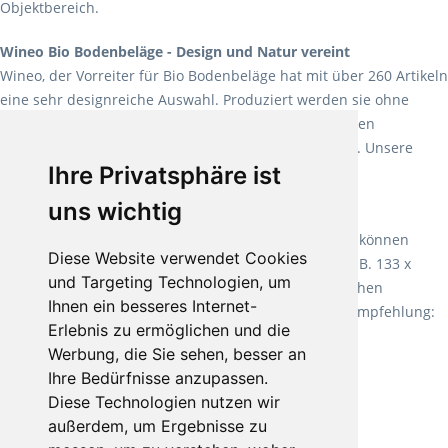
Objektbereich.
Wineo Bio Bodenbeläge - Design und Natur vereint
Wineo, der Vorreiter für Bio Bodenbeläge hat mit über 260 Artikeln
eine sehr designreiche Auswahl. Produziert werden sie ohne
Weichmacher und Lösungsmittel. Mit allen verfügbaren
Verlegearten ist er für jegliche Bauvorhaben attraktiv. Unsere
Ihre Privatsphäre ist
Empfehlung:
Wineo 1000 Multi Layer XXL
.
uns wichtig
Teppiche für ein angenehmes Laufgefühl
Fletco Teppichböden
machen es schon lange vor. Sie können
Diese Website verwendet Cookies
Teppich in Ihrem gewünschten Sondermaß kaufen, z.B. 133 x
und Targeting Technologien, um
60cm. Vor allem in Schlafzimmern aufgrund der weichen
Ihnen ein besseres Internet-
Oberfläche ein sehr beliebter Zusatzboden. Unsere Empfehlung:
Erlebnis zu ermöglichen und die
Fletco Fluffy und Fletco Hermelin
Werbung, die Sie sehen, besser an
Ihre Bedürfnisse anzupassen.
Diese Technologien nutzen wir
außerdem, um Ergebnisse zu