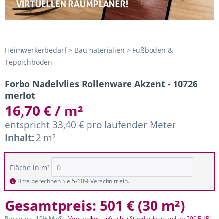
Heimwerkerbedarf > Baumaterialien > Fußböden &
Teppichböden
Forbo Nadelvlies Rollenware Akzent - 10726
merlot
16,70 € / m²
entspricht 33,40 € pro laufender Meter
Inhalt:
2 m²
Fläche in m²
Bitte berechnen Sie 5-10% Verschnitt ein.
Gesamtpreis:
501 €
(
30 m²
)
Preise inkl. 19% MwSt.;
Versandkostenfrei bei Standardversand ab 500 EUR!