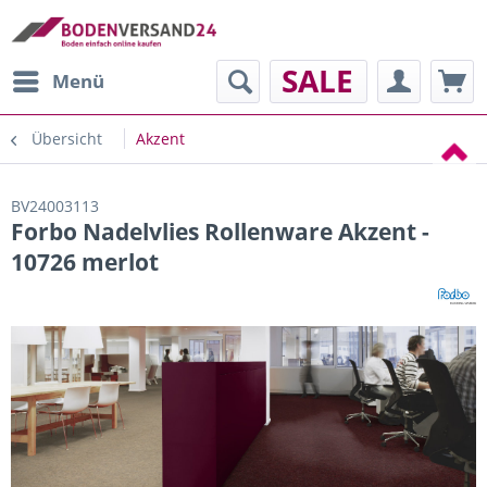
SALE
Menü
Übersicht
Akzent
BV24003113
Forbo Nadelvlies Rollenware Akzent -
10726 merlot