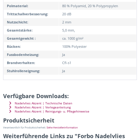
Polmaterial:
80 % Polyamid, 20 % Polypropylen
Trittschallverbesserung:
20 dB
Nutzschicht:
2 mm
Gesamtstärke:
5,0 mm,
Gesamtgewicht :
ca. 1000 g/m²
Rücken:
100% Polyester
Fussbodenheizung:
Ja
Brandverhalten:
Cfl-s1
Stuhlrolleneignung:
Ja
Verfügbare Downloads:
Nadelvlies Akzent | Technische Daten
Nadelvlies Akzent | Verlegeanleitung
Nadelvlies Akzent | Reinigungs- u. Pflegehinweise
Produktsicherheit
Verantwortlich für Produktsicherheit:
Siehe Herstellerinformation
Weiterführende Links zu "Forbo Nadelvlies