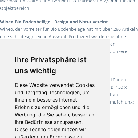
Marmoleum Walton und Gerflor DLW Marmorette 2,5 mm für den
Objektbereich.
Wineo Bio Bodenbeläge - Design und Natur vereint
Wineo, der Vorreiter für Bio Bodenbeläge hat mit über 260 Artikeln
eine sehr designreiche Auswahl. Produziert werden sie ohne
Weichmacher und Lösungsmittel. Mit allen verfügbaren
Verlegearten ist er für jegliche Bauvorhaben attraktiv. Unsere
Ihre Privatsphäre ist
Empfehlung:
Wineo 1000 Multi Layer XXL
.
uns wichtig
Teppiche für ein angenehmes Laufgefühl
Fletco Teppichböden
machen es schon lange vor. Sie können
Diese Website verwendet Cookies
Teppich in Ihrem gewünschten Sondermaß kaufen, z.B. 133 x
und Targeting Technologien, um
60cm. Vor allem in Schlafzimmern aufgrund der weichen
Ihnen ein besseres Internet-
Oberfläche ein sehr beliebter Zusatzboden. Unsere Empfehlung:
Erlebnis zu ermöglichen und die
Fletco Fluffy und Fletco Hermelin
Werbung, die Sie sehen, besser an
Ihre Bedürfnisse anzupassen.
Diese Technologien nutzen wir
außerdem, um Ergebnisse zu