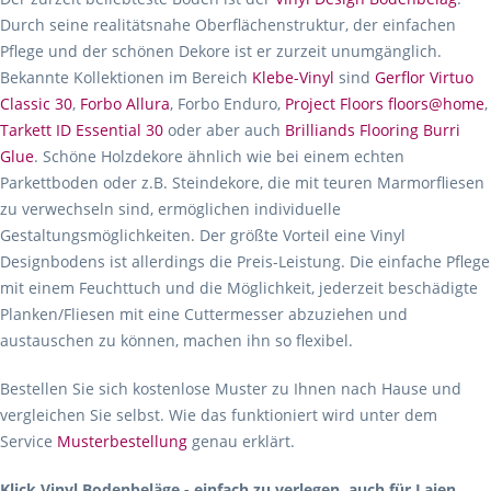
Durch seine realitätsnahe Oberflächenstruktur, der einfachen
Pflege und der schönen Dekore ist er zurzeit unumgänglich.
Bekannte Kollektionen im Bereich
Klebe-Vinyl
sind
Gerflor Virtuo
Classic 30
,
Forbo Allura
, Forbo Enduro,
Project Floors floors@home
,
Tarkett ID Essential 30
oder aber auch
Brilliands Flooring Burri
Glue
. Schöne Holzdekore ähnlich wie bei einem echten
Parkettboden oder z.B. Steindekore, die mit teuren Marmorfliesen
zu verwechseln sind, ermöglichen individuelle
Gestaltungsmöglichkeiten. Der größte Vorteil eine Vinyl
Designbodens ist allerdings die Preis-Leistung. Die einfache Pflege
mit einem Feuchttuch und die Möglichkeit, jederzeit beschädigte
Planken/Fliesen mit eine Cuttermesser abzuziehen und
austauschen zu können, machen ihn so flexibel.
Bestellen Sie sich kostenlose Muster zu Ihnen nach Hause und
vergleichen Sie selbst. Wie das funktioniert wird unter dem
Service
Musterbestellung
genau erklärt.
Klick Vinyl Bodenbeläge - einfach zu verlegen, auch für Laien