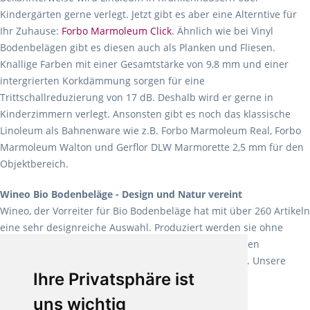
Kindergärten gerne verlegt. Jetzt gibt es aber eine Alterntive für
Ihr Zuhause:
Forbo Marmoleum Click
. Ähnlich wie bei Vinyl
Bodenbelägen gibt es diesen auch als Planken und Fliesen.
Knallige Farben mit einer Gesamtstärke von 9,8 mm und einer
intergrierten Korkdämmung sorgen für eine
Trittschallreduzierung von 17 dB. Deshalb wird er gerne in
Kinderzimmern verlegt. Ansonsten gibt es noch das klassische
Linoleum als Bahnenware wie z.B. Forbo Marmoleum Real, Forbo
Marmoleum Walton und Gerflor DLW Marmorette 2,5 mm für den
Objektbereich.
Wineo Bio Bodenbeläge - Design und Natur vereint
Wineo, der Vorreiter für Bio Bodenbeläge hat mit über 260 Artikeln
eine sehr designreiche Auswahl. Produziert werden sie ohne
Weichmacher und Lösungsmittel. Mit allen verfügbaren
Verlegearten ist er für jegliche Bauvorhaben attraktiv. Unsere
Ihre Privatsphäre ist
Empfehlung:
Wineo 1000 Multi Layer XXL
.
uns wichtig
Teppiche für ein angenehmes Laufgefühl