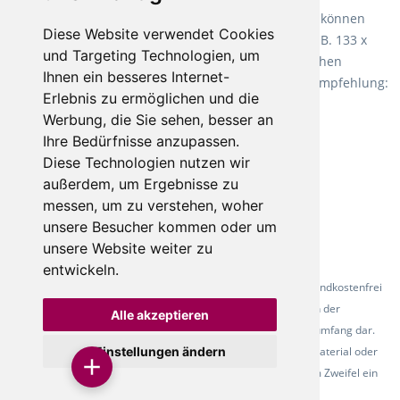
Fletco Teppichböden
machen es schon lange vor. Sie können
Diese Website verwendet Cookies
Teppich in Ihrem gewünschten Sondermaß kaufen, z.B. 133 x
und Targeting Technologien, um
60cm. Vor allem in Schlafzimmern aufgrund der weichen
Ihnen ein besseres Internet-
Oberfläche ein sehr beliebter Zusatzboden. Unsere Empfehlung:
Erlebnis zu ermöglichen und die
Fletco Fluffy und Fletco Hermelin
Werbung, die Sie sehen, besser an
Ihre Bedürfnisse anzupassen.
Diese Technologien nutzen wir
außerdem, um Ergebnisse zu
messen, um zu verstehen, woher
unsere Besucher kommen oder um
unsere Website weiter zu
entwickeln.
* Alle Preise inkl. gesetzl. Mehrwertsteuer - Alle Artikel versandkostenfrei
ab 500 Euro in Deutschland! Die Abbildungen dienen der
Alle akzeptieren
Produktpräsentation und stellen nicht zwingend den Lieferumfang dar.
Einstellungen ändern
Farbunterschiede der Abbildungen können durch das Fotomaterial oder
den verwendeten Bildschirm entstehen - bitte fordern Sie im Zweifel ein
Muster des Belags an.