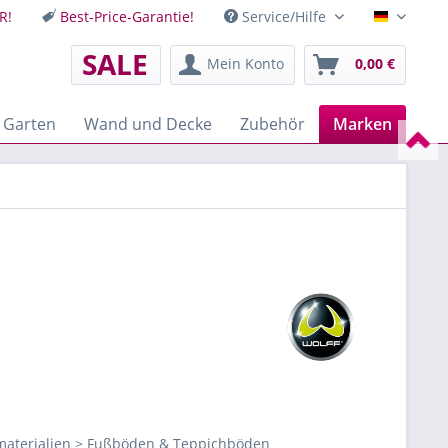
R!
Best-Price-Garantie!
Service/Hilfe
Deutsch
SALE
Mein Konto
0,00 €
 Garten
Wand und Decke
Zubehör
Marken
aterialien > Fußböden & Teppichböden