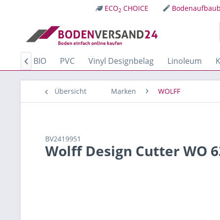
ECO
CHOICE
Bodenaufbaub
2
Kork
BIO
PVC
Vinyl Designbelag
Linoleum
K

Übersicht
Marken
WOLFF
BV2419951
Wolff Design Cutter WO 6