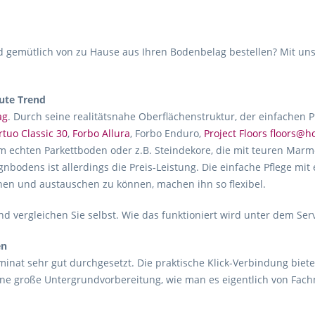
gemütlich von zu Hause aus Ihren Bodenbelag bestellen? Mit uns
ute Trend
ag
. Durch seine realitätsnahe Oberflächenstruktur, der einfachen 
rtuo Classic 30
,
Forbo Allura
, Forbo Enduro,
Project Floors floors@
m echten Parkettboden oder z.B. Steindekore, die mit teuren Marmo
gnbodens ist allerdings die Preis-Leistung. Die einfache Pflege mit
hen und austauschen zu können, machen ihn so flexibel.
d vergleichen Sie selbst. Wie das funktioniert wird unter dem Ser
en
inat sehr gut durchgesetzt. Die praktische Klick-Verbindung biete
ne große Untergrundvorbereitung, wie man es eigentlich von Fac