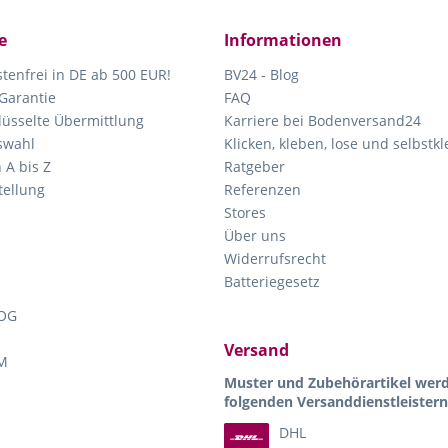
e
Informationen
tenfrei in DE ab 500 EUR!
BV24 - Blog
Garantie
FAQ
lüsselte Übermittlung
Karriere bei Bodenversand24
swahl
Klicken, kleben, lose und selbstk
 A bis Z
Ratgeber
ellung
Referenzen
Stores
Über uns
Widerrufsrecht
Batteriegesetz
OG
Versand
M
Muster und Zubehörartikel wer
folgenden Versanddienstleistern
DHL