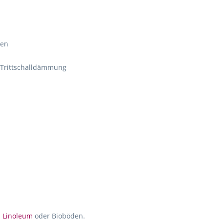
ten
r Trittschalldämmung
.
Linoleum
oder Bioböden.