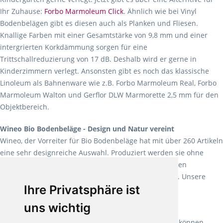
Ihr Zuhause:
Forbo Marmoleum Click
. Ähnlich wie bei Vinyl
Bodenbelägen gibt es diesen auch als Planken und Fliesen.
Knallige Farben mit einer Gesamtstärke von 9,8 mm und einer
intergrierten Korkdämmung sorgen für eine
Trittschallreduzierung von 17 dB. Deshalb wird er gerne in
Kinderzimmern verlegt. Ansonsten gibt es noch das klassische
Linoleum als Bahnenware wie z.B. Forbo Marmoleum Real, Forbo
Marmoleum Walton und Gerflor DLW Marmorette 2,5 mm für den
Objektbereich.
Wineo Bio Bodenbeläge - Design und Natur vereint
Wineo, der Vorreiter für Bio Bodenbeläge hat mit über 260 Artikeln
eine sehr designreiche Auswahl. Produziert werden sie ohne
Weichmacher und Lösungsmittel. Mit allen verfügbaren
Verlegearten ist er für jegliche Bauvorhaben attraktiv. Unsere
Ihre Privatsphäre ist
Empfehlung:
Wineo 1000 Multi Layer XXL
.
uns wichtig
Teppiche für ein angenehmes Laufgefühl
Fletco Teppichböden
machen es schon lange vor. Sie können