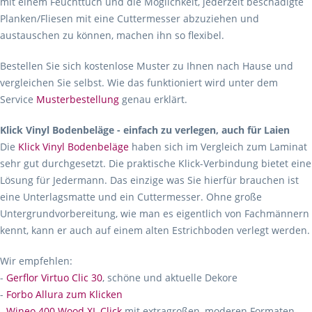
mit einem Feuchttuch und die Möglichkeit, jederzeit beschädigte
Planken/Fliesen mit eine Cuttermesser abzuziehen und
austauschen zu können, machen ihn so flexibel.
Bestellen Sie sich kostenlose Muster zu Ihnen nach Hause und
vergleichen Sie selbst. Wie das funktioniert wird unter dem
Service
Musterbestellung
genau erklärt.
Klick Vinyl Bodenbeläge - einfach zu verlegen, auch für Laien
Die
Klick Vinyl Bodenbeläge
haben sich im Vergleich zum Laminat
sehr gut durchgesetzt. Die praktische Klick-Verbindung bietet eine
Lösung für Jedermann. Das einzige was Sie hierfür brauchen ist
eine Unterlagsmatte und ein Cuttermesser. Ohne große
Untergrundvorbereitung, wie man es eigentlich von Fachmännern
kennt, kann er auch auf einem alten Estrichboden verlegt werden.
Wir empfehlen:
-
Gerflor Virtuo Clic 30
, schöne und aktuelle Dekore
-
Forbo Allura zum Klicken
-
Wineo 400 Wood XL Click
mit extragroßen, moderen Formaten