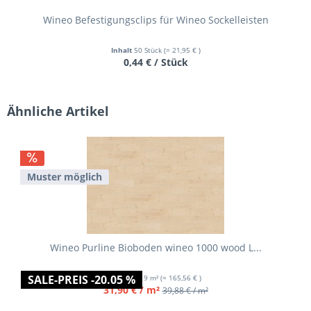
Wineo Befestigungsclips für Wineo Sockelleisten
Inhalt
50 Stück
(= 21,95 € )
0,44 € / Stück
Ähnliche Artikel
Muster möglich
Wineo Purline Bioboden wineo 1000 wood L...
SALE-PREIS -20.05 %
Inhalt
5.19 m²
(= 165,56 € )
31,90 € / m²
39,88 € / m²