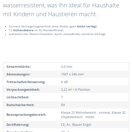
wasserresistent, was ihn ideal für Haushalte
mit Kindern und Haustieren macht.
Connect-Verriegelungstechnik ohne Kleber ganz
leicht verlegt
12
Eichendekore
im XL-Plankenformat
authentischer Dielen-Charakter durch umlaufende, lackierte V4-Fuge
Gesamtstärke:
5,0 mm
Abmessungen:
1507 x 246 mm
Trittschallverbesserung:
6 dB
Verpackungseinheit:
2,22 m² / 6 Planken
Lichtechtheit:
7
Rutschsicherheit:
R9
Klasse 23 Wohnbereich - normal, Klasse 32
Beanspruchungsbereich:
Objektbereich - mittel
Zertifizierung:
CE, A+, Blauer Engel