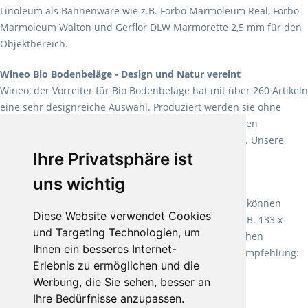
Linoleum als Bahnenware wie z.B. Forbo Marmoleum Real, Forbo
Marmoleum Walton und Gerflor DLW Marmorette 2,5 mm für den
Objektbereich.
Wineo Bio Bodenbeläge - Design und Natur vereint
Wineo, der Vorreiter für Bio Bodenbeläge hat mit über 260 Artikeln
eine sehr designreiche Auswahl. Produziert werden sie ohne
Weichmacher und Lösungsmittel. Mit allen verfügbaren
Verlegearten ist er für jegliche Bauvorhaben attraktiv. Unsere
Ihre Privatsphäre ist
Empfehlung:
Wineo 1000 Multi Layer XXL
.
uns wichtig
Teppiche für ein angenehmes Laufgefühl
Fletco Teppichböden
machen es schon lange vor. Sie können
Diese Website verwendet Cookies
Teppich in Ihrem gewünschten Sondermaß kaufen, z.B. 133 x
und Targeting Technologien, um
60cm. Vor allem in Schlafzimmern aufgrund der weichen
Ihnen ein besseres Internet-
Oberfläche ein sehr beliebter Zusatzboden. Unsere Empfehlung:
Erlebnis zu ermöglichen und die
Fletco Fluffy und Fletco Hermelin
Werbung, die Sie sehen, besser an
Ihre Bedürfnisse anzupassen.