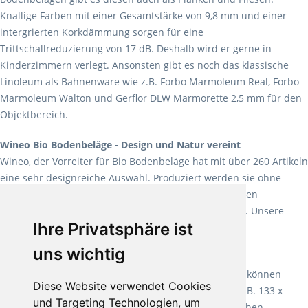
Knallige Farben mit einer Gesamtstärke von 9,8 mm und einer
intergrierten Korkdämmung sorgen für eine
Trittschallreduzierung von 17 dB. Deshalb wird er gerne in
Kinderzimmern verlegt. Ansonsten gibt es noch das klassische
Linoleum als Bahnenware wie z.B. Forbo Marmoleum Real, Forbo
Marmoleum Walton und Gerflor DLW Marmorette 2,5 mm für den
Objektbereich.
Wineo Bio Bodenbeläge - Design und Natur vereint
Wineo, der Vorreiter für Bio Bodenbeläge hat mit über 260 Artikeln
eine sehr designreiche Auswahl. Produziert werden sie ohne
Weichmacher und Lösungsmittel. Mit allen verfügbaren
Verlegearten ist er für jegliche Bauvorhaben attraktiv. Unsere
Ihre Privatsphäre ist
Empfehlung:
Wineo 1000 Multi Layer XXL
.
uns wichtig
Teppiche für ein angenehmes Laufgefühl
Fletco Teppichböden
machen es schon lange vor. Sie können
Diese Website verwendet Cookies
Teppich in Ihrem gewünschten Sondermaß kaufen, z.B. 133 x
und Targeting Technologien, um
60cm. Vor allem in Schlafzimmern aufgrund der weichen