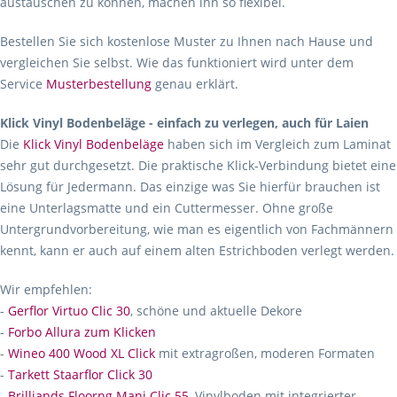
austauschen zu können, machen ihn so flexibel.
Bestellen Sie sich kostenlose Muster zu Ihnen nach Hause und
vergleichen Sie selbst. Wie das funktioniert wird unter dem
Service
Musterbestellung
genau erklärt.
Klick Vinyl Bodenbeläge - einfach zu verlegen, auch für Laien
Die
Klick Vinyl Bodenbeläge
haben sich im Vergleich zum Laminat
sehr gut durchgesetzt. Die praktische Klick-Verbindung bietet eine
Lösung für Jedermann. Das einzige was Sie hierfür brauchen ist
eine Unterlagsmatte und ein Cuttermesser. Ohne große
Untergrundvorbereitung, wie man es eigentlich von Fachmännern
kennt, kann er auch auf einem alten Estrichboden verlegt werden.
Wir empfehlen:
-
Gerflor Virtuo Clic 30
, schöne und aktuelle Dekore
-
Forbo Allura zum Klicken
-
Wineo 400 Wood XL Click
mit extragroßen, moderen Formaten
-
Tarkett Staarflor Click 30
-
Brilliands Floorng Mani Clic 55
, Vinylboden mit integrierter