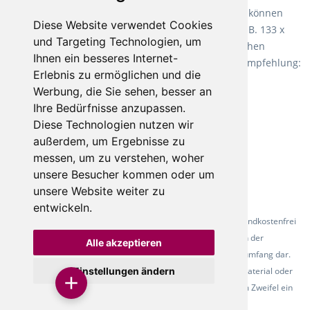
Fletco Teppichböden
machen es schon lange vor. Sie können
Diese Website verwendet Cookies
Teppich in Ihrem gewünschten Sondermaß kaufen, z.B. 133 x
und Targeting Technologien, um
60cm. Vor allem in Schlafzimmern aufgrund der weichen
Ihnen ein besseres Internet-
Oberfläche ein sehr beliebter Zusatzboden. Unsere Empfehlung:
Erlebnis zu ermöglichen und die
Fletco Fluffy und Fletco Hermelin
Werbung, die Sie sehen, besser an
Ihre Bedürfnisse anzupassen.
Diese Technologien nutzen wir
außerdem, um Ergebnisse zu
messen, um zu verstehen, woher
unsere Besucher kommen oder um
unsere Website weiter zu
entwickeln.
* Alle Preise inkl. gesetzl. Mehrwertsteuer - Alle Artikel versandkostenfrei
ab 500 Euro in Deutschland! Die Abbildungen dienen der
Alle akzeptieren
Produktpräsentation und stellen nicht zwingend den Lieferumfang dar.
Einstellungen ändern
Farbunterschiede der Abbildungen können durch das Fotomaterial oder
den verwendeten Bildschirm entstehen - bitte fordern Sie im Zweifel ein
Muster des Belags an.