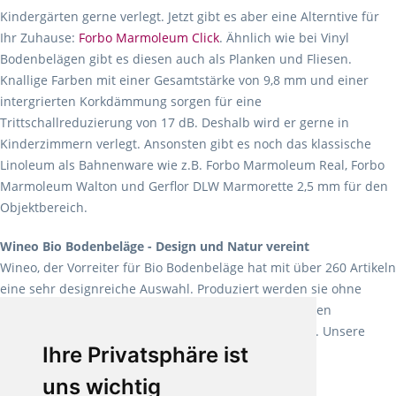
Kindergärten gerne verlegt. Jetzt gibt es aber eine Alterntive für
Ihr Zuhause:
Forbo Marmoleum Click
. Ähnlich wie bei Vinyl
Bodenbelägen gibt es diesen auch als Planken und Fliesen.
Knallige Farben mit einer Gesamtstärke von 9,8 mm und einer
intergrierten Korkdämmung sorgen für eine
Trittschallreduzierung von 17 dB. Deshalb wird er gerne in
Kinderzimmern verlegt. Ansonsten gibt es noch das klassische
Linoleum als Bahnenware wie z.B. Forbo Marmoleum Real, Forbo
Marmoleum Walton und Gerflor DLW Marmorette 2,5 mm für den
Objektbereich.
Wineo Bio Bodenbeläge - Design und Natur vereint
Wineo, der Vorreiter für Bio Bodenbeläge hat mit über 260 Artikeln
eine sehr designreiche Auswahl. Produziert werden sie ohne
Weichmacher und Lösungsmittel. Mit allen verfügbaren
Verlegearten ist er für jegliche Bauvorhaben attraktiv. Unsere
Ihre Privatsphäre ist
Empfehlung:
Wineo 1000 Multi Layer XXL
.
uns wichtig
Teppiche für ein angenehmes Laufgefühl