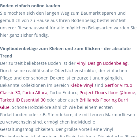
Boden einfach online kaufen
Sie möchten sich den langen Weg zum Baumarkt sparen und
gemütlich von zu Hause aus Ihren Bodenbelag bestellen? Mit
unserer Riesenauswahl für alle möglichen Belagsarten werden Sie
hier ganz sicher fündig.
Vinylbodenbeläge zum Kleben und zum Klicken - der absolute
Trend
Der zurzeit beliebteste Boden ist der
Vinyl Design Bodenbelag
.
Durch seine realitätsnahe Oberflächenstruktur, der einfachen
Pflege und der schönen Dekore ist er zurzeit unumgänglich.
Bekannte Kollektionen im Bereich
Klebe-Vinyl
sind
Gerflor Virtuo
Classic 30
,
Forbo Allura
, Forbo Enduro,
Project Floors floors@home
,
Tarkett ID Essential 30
oder aber auch
Brilliands Flooring Burri
Glue
. Schöne Holzdekore ähnlich wie bei einem echten
Parkettboden oder z.B. Steindekore, die mit teuren Marmorfliesen
zu verwechseln sind, ermöglichen individuelle
Gestaltungsmöglichkeiten. Der größte Vorteil eine Vinyl
Designbodens ist allerdings die Preis-Leistung. Die einfache Pflege