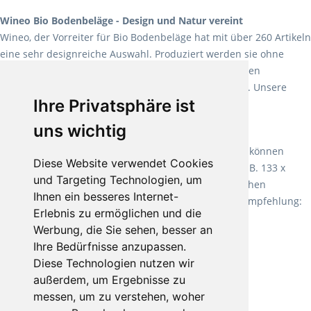
Wineo Bio Bodenbeläge - Design und Natur vereint
Wineo, der Vorreiter für Bio Bodenbeläge hat mit über 260 Artikeln
eine sehr designreiche Auswahl. Produziert werden sie ohne
Weichmacher und Lösungsmittel. Mit allen verfügbaren
Verlegearten ist er für jegliche Bauvorhaben attraktiv. Unsere
Ihre Privatsphäre ist
Empfehlung:
Wineo 1000 Multi Layer XXL
.
uns wichtig
Teppiche für ein angenehmes Laufgefühl
Fletco Teppichböden
machen es schon lange vor. Sie können
Diese Website verwendet Cookies
Teppich in Ihrem gewünschten Sondermaß kaufen, z.B. 133 x
und Targeting Technologien, um
60cm. Vor allem in Schlafzimmern aufgrund der weichen
Ihnen ein besseres Internet-
Oberfläche ein sehr beliebter Zusatzboden. Unsere Empfehlung:
Erlebnis zu ermöglichen und die
Fletco Fluffy und Fletco Hermelin
Werbung, die Sie sehen, besser an
Ihre Bedürfnisse anzupassen.
Diese Technologien nutzen wir
außerdem, um Ergebnisse zu
messen, um zu verstehen, woher