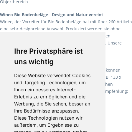
Objektbereich.
Wineo Bio Bodenbeläge - Design und Natur vereint
Wineo, der Vorreiter für Bio Bodenbeläge hat mit über 260 Artikeln
eine sehr designreiche Auswahl. Produziert werden sie ohne
Weichmacher und Lösungsmittel. Mit allen verfügbaren
Verlegearten ist er für jegliche Bauvorhaben attraktiv. Unsere
Ihre Privatsphäre ist
Empfehlung:
Wineo 1000 Multi Layer XXL
.
uns wichtig
Teppiche für ein angenehmes Laufgefühl
Fletco Teppichböden
machen es schon lange vor. Sie können
Diese Website verwendet Cookies
Teppich in Ihrem gewünschten Sondermaß kaufen, z.B. 133 x
und Targeting Technologien, um
60cm. Vor allem in Schlafzimmern aufgrund der weichen
Ihnen ein besseres Internet-
Oberfläche ein sehr beliebter Zusatzboden. Unsere Empfehlung:
Erlebnis zu ermöglichen und die
Fletco Fluffy und Fletco Hermelin
Werbung, die Sie sehen, besser an
Ihre Bedürfnisse anzupassen.
Diese Technologien nutzen wir
außerdem, um Ergebnisse zu