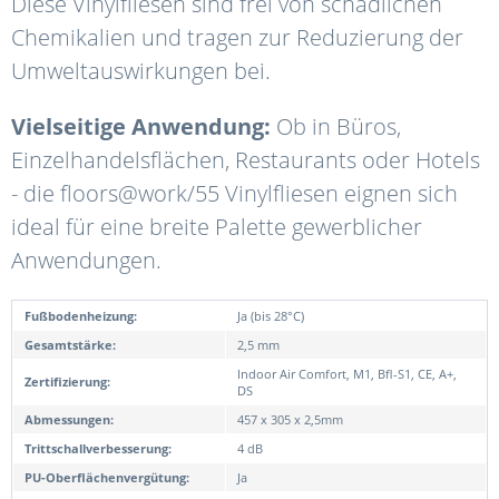
Diese Vinylfliesen sind frei von schädlichen
Chemikalien und tragen zur Reduzierung der
Umweltauswirkungen bei.
Vielseitige Anwendung:
Ob in Büros,
Einzelhandelsflächen, Restaurants oder Hotels
- die floors@work/55 Vinylfliesen eignen sich
ideal für eine breite Palette gewerblicher
Anwendungen.
Fußbodenheizung:
Ja (bis 28°C)
Gesamtstärke:
2,5 mm
Indoor Air Comfort, M1, Bfl-S1, CE, A+,
Zertifizierung:
DS
Abmessungen:
457 x 305 x 2,5mm
Trittschallverbesserung:
4 dB
PU-Oberflächenvergütung:
Ja