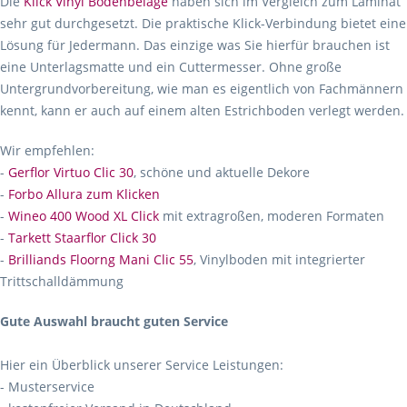
Die
Klick Vinyl Bodenbeläge
haben sich im Vergleich zum Laminat
sehr gut durchgesetzt. Die praktische Klick-Verbindung bietet eine
Lösung für Jedermann. Das einzige was Sie hierfür brauchen ist
eine Unterlagsmatte und ein Cuttermesser. Ohne große
Untergrundvorbereitung, wie man es eigentlich von Fachmännern
kennt, kann er auch auf einem alten Estrichboden verlegt werden.
Wir empfehlen:
-
Gerflor Virtuo Clic 30
, schöne und aktuelle Dekore
-
Forbo Allura zum Klicken
-
Wineo 400 Wood XL Click
mit extragroßen, moderen Formaten
-
Tarkett Staarflor Click 30
-
Brilliands Floorng Mani Clic 55
, Vinylboden mit integrierter
Trittschalldämmung
Gute Auswahl braucht guten Service
Hier ein Überblick unserer Service Leistungen:
- Musterservice