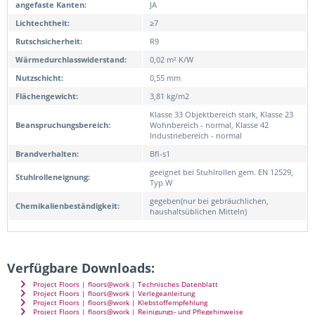
angefaste Kanten:
JA
Lichtechtheit:
≥7
Rutschsicherheit:
R9
Wärmedurchlasswiderstand:
0,02 m² K/W
Nutzschicht:
0,55 mm
Flächengewicht:
3,81 kg/m2
Klasse 33 Objektbereich stark, Klasse 23
Beanspruchungsbereich:
Wohnbereich - normal, Klasse 42
Industriebereich - normal
Brandverhalten:
Bfl-s1
geeignet bei Stuhlrollen gem. EN 12529,
Stuhlrolleneignung:
Typ W
gegeben(nur bei gebräuchlichen,
Chemikalienbeständigkeit:
haushaltsüblichen Mitteln)
Verfügbare Downloads:
Project Floors | floors@work | Technisches Datenblatt
Project Floors | floors@work | Verlegeanleitung
Project Floors | floors@work | Klebstoffempfehlung
Project Floors | floors@work | Reinigungs- und Pflegehinweise