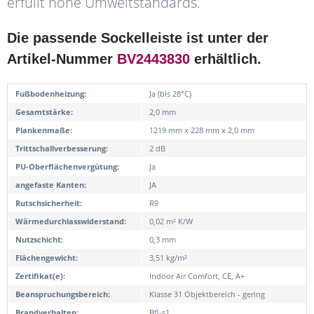
erfüllt hohe Umweltstandards.
Die passende Sockelleiste ist unter der
Artikel-Nummer
BV2443830
erhältlich.
Fußbodenheizung:
Ja (bis 28°C)
Gesamtstärke:
2,0 mm
Plankenmaße:
1219 mm x 228 mm x 2,0 mm
Trittschallverbesserung:
2 dB
PU-Oberflächenvergütung:
Ja
angefaste Kanten:
JA
Rutschsicherheit:
R9
Wärmedurchlasswiderstand:
0,02 m² K/W
Nutzschicht:
0,3 mm
Flächengewicht:
3,51 kg/m²
Zertifikat(e):
Indoor Air Comfort, CE, A+
Beanspruchungsbereich:
Klasse 31 Objektbereich - gering
Brandverhalten:
Bfl-s1