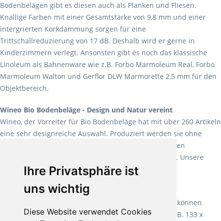
Bodenbelägen gibt es diesen auch als Planken und Fliesen.
Knallige Farben mit einer Gesamtstärke von 9,8 mm und einer
intergrierten Korkdämmung sorgen für eine
Trittschallreduzierung von 17 dB. Deshalb wird er gerne in
Kinderzimmern verlegt. Ansonsten gibt es noch das klassische
Linoleum als Bahnenware wie z.B. Forbo Marmoleum Real, Forbo
Marmoleum Walton und Gerflor DLW Marmorette 2,5 mm für den
Objektbereich.
Wineo Bio Bodenbeläge - Design und Natur vereint
Wineo, der Vorreiter für Bio Bodenbeläge hat mit über 260 Artikeln
eine sehr designreiche Auswahl. Produziert werden sie ohne
Weichmacher und Lösungsmittel. Mit allen verfügbaren
Verlegearten ist er für jegliche Bauvorhaben attraktiv. Unsere
Ihre Privatsphäre ist
Empfehlung:
Wineo 1000 Multi Layer XXL
.
uns wichtig
Teppiche für ein angenehmes Laufgefühl
Fletco Teppichböden
machen es schon lange vor. Sie können
Diese Website verwendet Cookies
Teppich in Ihrem gewünschten Sondermaß kaufen, z.B. 133 x