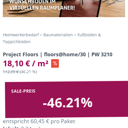
Heimwerkerbedarf > Baumaterialien > Fußböden &
Teppichböden
Project Floors | floors@home/30 | PW 3210
18,10 € / m²
112,39 €
(46.21 %)
SALE-PREIS
-46.21%
entspricht 60,45 € pro Paket