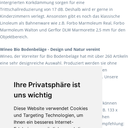
intergrierten Korkdämmung sorgen für eine
Trittschallreduzierung von 17 dB. Deshalb wird er gerne in
Kinderzimmern verlegt. Ansonsten gibt es noch das klassische
Linoleum als Bahnenware wie z.B. Forbo Marmoleum Real, Forbo
Marmoleum Walton und Gerflor DLW Marmorette 2,5 mm für den
Objektbereich.
Wineo Bio Bodenbeläge - Design und Natur vereint
Wineo, der Vorreiter für Bio Bodenbeläge hat mit über 260 Artikeln
eine sehr designreiche Auswahl. Produziert werden sie ohne
Weichmacher und Lösungsmittel. Mit allen verfügbaren
Verlegearten ist er für jegliche Bauvorhaben attraktiv. Unsere
Ihre Privatsphäre ist
Empfehlung:
Wineo 1000 Multi Layer XXL
.
uns wichtig
Teppiche für ein angenehmes Laufgefühl
Fletco Teppichböden
machen es schon lange vor. Sie können
Diese Website verwendet Cookies
Teppich in Ihrem gewünschten Sondermaß kaufen, z.B. 133 x
und Targeting Technologien, um
60cm. Vor allem in Schlafzimmern aufgrund der weichen
Ihnen ein besseres Internet-
Oberfläche ein sehr beliebter Zusatzboden. Unsere Empfehlung: