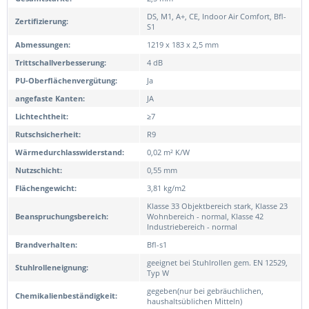
DS, M1, A+, CE, Indoor Air Comfort, Bfl-
Zertifizierung:
S1
Abmessungen:
1219 x 183 x 2,5 mm
Trittschallverbesserung:
4 dB
PU-Oberflächenvergütung:
Ja
angefaste Kanten:
JA
Lichtechtheit:
≥7
Rutschsicherheit:
R9
Wärmedurchlasswiderstand:
0,02 m² K/W
Nutzschicht:
0,55 mm
Flächengewicht:
3,81 kg/m2
Klasse 33 Objektbereich stark, Klasse 23
Beanspruchungsbereich:
Wohnbereich - normal, Klasse 42
Industriebereich - normal
Brandverhalten:
Bfl-s1
geeignet bei Stuhlrollen gem. EN 12529,
Stuhlrolleneignung:
Typ W
gegeben(nur bei gebräuchlichen,
Chemikalienbeständigkeit:
haushaltsüblichen Mitteln)