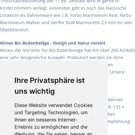
Trittschallreduzierung von 17 dB. Deshalb wird er gerne in
Kinderzimmern verlegt. Ansonsten gibt es noch das klassische
Linoleum als Bahnenware wie z.B. Forbo Marmoleum Real, Forbo
Marmoleum Walton und Gerflor DLW Marmorette 2,5 mm für den
Objektbereich.
Wineo Bio Bodenbeläge - Design und Natur vereint
Wineo, der Vorreiter für Bio Bodenbeläge hat mit über 260 Artikeln
eine sehr designreiche Auswahl. Produziert werden sie ohne
Weichmacher und Lösungsmittel. Mit allen verfügbaren
Verlegearten ist er für jegliche Bauvorhaben attraktiv. Unsere
Ihre Privatsphäre ist
Empfehlung:
Wineo 1000 Multi Layer XXL
.
uns wichtig
Teppiche für ein angenehmes Laufgefühl
Fletco Teppichböden
machen es schon lange vor. Sie können
Diese Website verwendet Cookies
Teppich in Ihrem gewünschten Sondermaß kaufen, z.B. 133 x
und Targeting Technologien, um
60cm. Vor allem in Schlafzimmern aufgrund der weichen
Ihnen ein besseres Internet-
Oberfläche ein sehr beliebter Zusatzboden. Unsere Empfehlung:
Erlebnis zu ermöglichen und die
Fletco Fluffy und Fletco Hermelin
Werbung, die Sie sehen, besser an