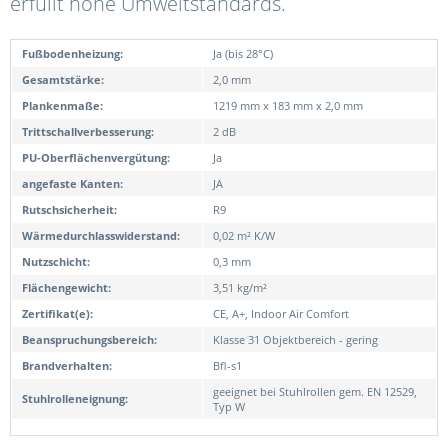
erfüllt hohe Umweltstandards.
Fußbodenheizung:
Ja (bis 28°C)
Gesamtstärke:
2,0 mm
Plankenmaße:
1219 mm x 183 mm x 2,0 mm
Trittschallverbesserung:
2 dB
PU-Oberflächenvergütung:
Ja
angefaste Kanten:
JA
Rutschsicherheit:
R9
Wärmedurchlasswiderstand:
0,02 m² K/W
Nutzschicht:
0,3 mm
Flächengewicht:
3,51 kg/m²
Zertifikat(e):
CE, A+, Indoor Air Comfort
Beanspruchungsbereich:
Klasse 31 Objektbereich - gering
Brandverhalten:
Bfl-s1
geeignet bei Stuhlrollen gem. EN 12529,
Stuhlrolleneignung:
Typ W