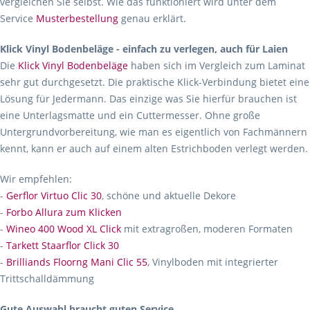
vergleichen Sie selbst. Wie das funktioniert wird unter dem
Service
Musterbestellung
genau erklärt.
Klick Vinyl Bodenbeläge - einfach zu verlegen, auch für Laien
Die
Klick Vinyl Bodenbeläge
haben sich im Vergleich zum Laminat
sehr gut durchgesetzt. Die praktische Klick-Verbindung bietet eine
Lösung für Jedermann. Das einzige was Sie hierfür brauchen ist
eine Unterlagsmatte und ein Cuttermesser. Ohne große
Untergrundvorbereitung, wie man es eigentlich von Fachmännern
kennt, kann er auch auf einem alten Estrichboden verlegt werden.
Wir empfehlen:
-
Gerflor Virtuo Clic 30
, schöne und aktuelle Dekore
-
Forbo Allura zum Klicken
-
Wineo 400 Wood XL Click
mit extragroßen, moderen Formaten
-
Tarkett Staarflor Click 30
-
Brilliands Floorng Mani Clic 55
, Vinylboden mit integrierter
Trittschalldämmung
Gute Auswahl braucht guten Service