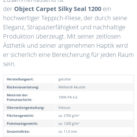
der
Object
Carpet
Silky
Seal
1200
ein
hochwertiger Teppich-Fliese, der durch seine
Eleganz, Strapazierfähigkeit und nachhaltige
Produktion überzeugt. Mit seiner zeitlosen
Ästhetik und seiner angenehmen Haptik wird
er sicherlich eine Bereicherung für jeden Raum
sein.
Herstellungsart:
getuftet
Rückenausrüstung:
Welltex® Akustik
Material der
100% PA 6.6
Polnutzschicht:
Oberseitengestaltung:
Velours
Flächengewicht:
ca. 2700 g/m²
Poleinsatzgewicht:
ca. 1200 g/m²
Gesamtdicke:
ca. 11,0 mm