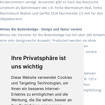
Kinderzimmern verlegt. Ansonsten gibt es noch das klassische
Linoleum als Bahnenware wie z.B. Forbo Marmoleum Real, Forbo
Marmoleum Walton und Gerflor DLW Marmorette 2,5 mm für den
Objektbereich.
Wineo Bio Bodenbeläge - Design und Natur vereint
Wineo, der Vorreiter für Bio Bodenbeläge hat mit über 260 Artikeln
eine sehr designreiche Auswahl. Produziert werden sie ohne
Weichmacher und Lösungsmittel. Mit allen verfügbaren
Verlegearten ist er für jegliche Bauvorhaben attraktiv. Unsere
Ihre Privatsphäre ist
Empfehlung:
Wineo 1000 Multi Layer XXL
.
uns wichtig
Teppiche für ein angenehmes Laufgefühl
Fletco Teppichböden
machen es schon lange vor. Sie können
Diese Website verwendet Cookies
Teppich in Ihrem gewünschten Sondermaß kaufen, z.B. 133 x
und Targeting Technologien, um
60cm. Vor allem in Schlafzimmern aufgrund der weichen
Ihnen ein besseres Internet-
Oberfläche ein sehr beliebter Zusatzboden. Unsere Empfehlung:
Erlebnis zu ermöglichen und die
Fletco Fluffy und Fletco Hermelin
Werbung, die Sie sehen, besser an