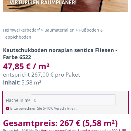
Heimwerkerbedarf > Baumaterialien > Fußböden &
Teppichböden
Kautschukboden noraplan sentica Fliesen -
Farbe 6522
47,85 € / m²
entspricht 267,00 € pro Paket
Inhalt:
5.58 m²
Fläche in m²
Bitte berechnen Sie 5-10% Verschnitt ein.
Gesamtpreis:
267 €
(
5,58 m²
)
Preise inkl. 19% MwSt.;
Versandkostenfrei bei Standardversand ab 500 EUR!