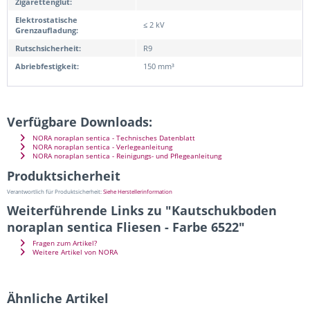
Zigarettenglut:
Elektrostatische
≤ 2 kV
Grenzaufladung:
Rutschsicherheit:
R9
Abriebfestigkeit:
150 mm³
Verfügbare Downloads:
NORA noraplan sentica - Technisches Datenblatt
NORA noraplan sentica - Verlegeanleitung
NORA noraplan sentica - Reinigungs- und Pflegeanleitung
Produktsicherheit
Verantwortlich für Produktsicherheit:
Siehe Herstellerinformation
Weiterführende Links zu "Kautschukboden
noraplan sentica Fliesen - Farbe 6522"
Fragen zum Artikel?
Weitere Artikel von NORA
Ähnliche Artikel