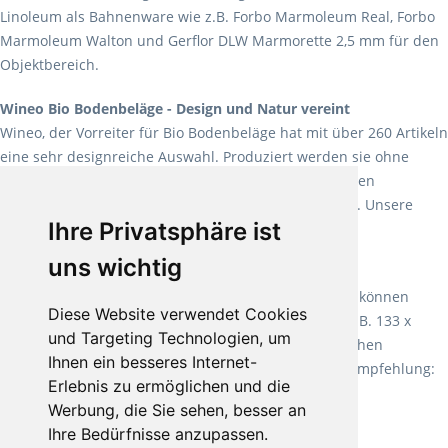
Linoleum als Bahnenware wie z.B. Forbo Marmoleum Real, Forbo
Marmoleum Walton und Gerflor DLW Marmorette 2,5 mm für den
Objektbereich.
Wineo Bio Bodenbeläge - Design und Natur vereint
Wineo, der Vorreiter für Bio Bodenbeläge hat mit über 260 Artikeln
eine sehr designreiche Auswahl. Produziert werden sie ohne
Weichmacher und Lösungsmittel. Mit allen verfügbaren
Verlegearten ist er für jegliche Bauvorhaben attraktiv. Unsere
Ihre Privatsphäre ist
Empfehlung:
Wineo 1000 Multi Layer XXL
.
uns wichtig
Teppiche für ein angenehmes Laufgefühl
Fletco Teppichböden
machen es schon lange vor. Sie können
Diese Website verwendet Cookies
Teppich in Ihrem gewünschten Sondermaß kaufen, z.B. 133 x
und Targeting Technologien, um
60cm. Vor allem in Schlafzimmern aufgrund der weichen
Ihnen ein besseres Internet-
Oberfläche ein sehr beliebter Zusatzboden. Unsere Empfehlung:
Erlebnis zu ermöglichen und die
Fletco Fluffy und Fletco Hermelin
Werbung, die Sie sehen, besser an
Ihre Bedürfnisse anzupassen.