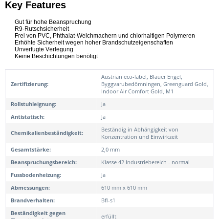
Key Features
Gut für hohe Beanspruchung
R9-Rutschsicherheit
Frei von PVC, Phthalat-Weichmachern und chlorhaltigen Polymeren
Erhöhte Sicherheit wegen hoher Brandschutzeigenschaften
Unverfugte Verlegung
Keine Beschichtungen benötigt
Austrian eco-label, Blauer Engel,
Zertifizierung:
Byggvarubedömningen, Greenguard Gold,
Indoor Air Comfort Gold, M1
Rollstuhleignung:
Ja
Antistatisch:
Ja
Beständig in Abhängigkeit von
Chemikalienbeständigkeit:
Konzentration und Einwirkzeit
Gesamtstärke:
2,0 mm
Beanspruchungsbereich:
Klasse 42 Industriebereich - normal
Fussbodenheizung:
Ja
Abmessungen:
610 mm x 610 mm
Brandverhalten:
Bfl-s1
Beständigkeit gegen
erfüllt