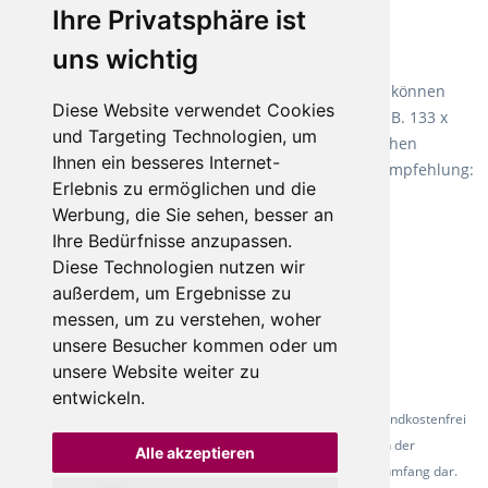
Ihre Privatsphäre ist
Empfehlung:
Wineo 1000 Multi Layer XXL
.
uns wichtig
Teppiche für ein angenehmes Laufgefühl
Fletco Teppichböden
machen es schon lange vor. Sie können
Diese Website verwendet Cookies
Teppich in Ihrem gewünschten Sondermaß kaufen, z.B. 133 x
und Targeting Technologien, um
60cm. Vor allem in Schlafzimmern aufgrund der weichen
Ihnen ein besseres Internet-
Oberfläche ein sehr beliebter Zusatzboden. Unsere Empfehlung:
Erlebnis zu ermöglichen und die
Fletco Fluffy und Fletco Hermelin
Werbung, die Sie sehen, besser an
Ihre Bedürfnisse anzupassen.
Diese Technologien nutzen wir
außerdem, um Ergebnisse zu
messen, um zu verstehen, woher
unsere Besucher kommen oder um
unsere Website weiter zu
entwickeln.
* Alle Preise inkl. gesetzl. Mehrwertsteuer - Alle Artikel versandkostenfrei
ab 500 Euro in Deutschland! Die Abbildungen dienen der
Alle akzeptieren
Produktpräsentation und stellen nicht zwingend den Lieferumfang dar.