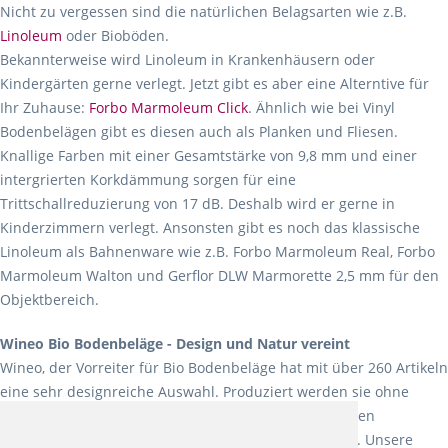
Nicht zu vergessen sind die natürlichen Belagsarten wie z.B.
Linoleum
oder Bioböden.
Bekannterweise wird Linoleum in Krankenhäusern oder
Kindergärten gerne verlegt. Jetzt gibt es aber eine Alterntive für
Ihr Zuhause:
Forbo Marmoleum Click
. Ähnlich wie bei Vinyl
Bodenbelägen gibt es diesen auch als Planken und Fliesen.
Knallige Farben mit einer Gesamtstärke von 9,8 mm und einer
intergrierten Korkdämmung sorgen für eine
Trittschallreduzierung von 17 dB. Deshalb wird er gerne in
Kinderzimmern verlegt. Ansonsten gibt es noch das klassische
Linoleum als Bahnenware wie z.B. Forbo Marmoleum Real, Forbo
Marmoleum Walton und Gerflor DLW Marmorette 2,5 mm für den
Objektbereich.
Wineo Bio Bodenbeläge - Design und Natur vereint
Wineo, der Vorreiter für Bio Bodenbeläge hat mit über 260 Artikeln
eine sehr designreiche Auswahl. Produziert werden sie ohne
Weichmacher und Lösungsmittel. Mit allen verfügbaren
Verlegearten ist er für jegliche Bauvorhaben attraktiv. Unsere