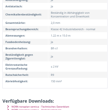
Antistatisch:
Ja
Beständig in Abhängigkeit von
Chemikalienbeständigkeit:
Konzentration und Einwirkzeit
Gesamtstärke:
2,0 mm
Beanspruchungsbereich:
Klasse 42 Industriebereich - normal
Abmessungen:
1.22 m x 15.0 m
Fussbodenheizung:
Ja
Brandverhalten:
Bfl-s1
Beständigkeit gegen
Ja
Zigarettenglut:
Elektrostatische
≤ 2 kV
Grenzaufladung:
Rutschsicherheit:
R9
Abriebfestigkeit:
150 mm³
Verfügbare Downloads:
NORA noraplan sentica - Technisches Datenblatt
NORA noraplan sentica - Verlegeanleitung