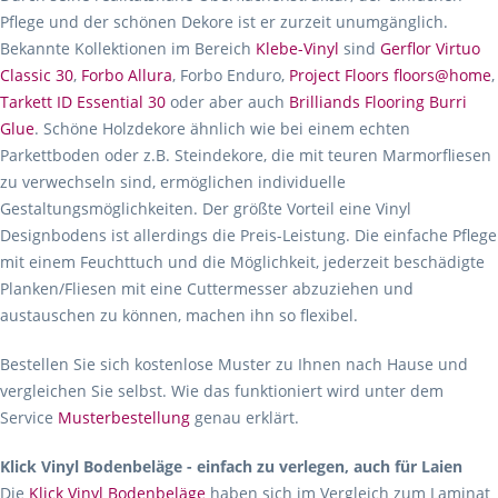
Pflege und der schönen Dekore ist er zurzeit unumgänglich.
Bekannte Kollektionen im Bereich
Klebe-Vinyl
sind
Gerflor Virtuo
Classic 30
,
Forbo Allura
, Forbo Enduro,
Project Floors floors@home
,
Tarkett ID Essential 30
oder aber auch
Brilliands Flooring Burri
Glue
. Schöne Holzdekore ähnlich wie bei einem echten
Parkettboden oder z.B. Steindekore, die mit teuren Marmorfliesen
zu verwechseln sind, ermöglichen individuelle
Gestaltungsmöglichkeiten. Der größte Vorteil eine Vinyl
Designbodens ist allerdings die Preis-Leistung. Die einfache Pflege
mit einem Feuchttuch und die Möglichkeit, jederzeit beschädigte
Planken/Fliesen mit eine Cuttermesser abzuziehen und
austauschen zu können, machen ihn so flexibel.
Bestellen Sie sich kostenlose Muster zu Ihnen nach Hause und
vergleichen Sie selbst. Wie das funktioniert wird unter dem
Service
Musterbestellung
genau erklärt.
Klick Vinyl Bodenbeläge - einfach zu verlegen, auch für Laien
Die
Klick Vinyl Bodenbeläge
haben sich im Vergleich zum Laminat