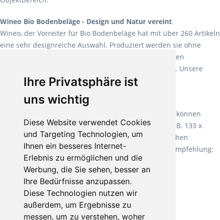
Wineo Bio Bodenbeläge - Design und Natur vereint
Wineo, der Vorreiter für Bio Bodenbeläge hat mit über 260 Artikeln
eine sehr designreiche Auswahl. Produziert werden sie ohne
Weichmacher und Lösungsmittel. Mit allen verfügbaren
Verlegearten ist er für jegliche Bauvorhaben attraktiv. Unsere
Ihre Privatsphäre ist
Empfehlung:
Wineo 1000 Multi Layer XXL
.
uns wichtig
Teppiche für ein angenehmes Laufgefühl
Fletco Teppichböden
machen es schon lange vor. Sie können
Diese Website verwendet Cookies
Teppich in Ihrem gewünschten Sondermaß kaufen, z.B. 133 x
und Targeting Technologien, um
60cm. Vor allem in Schlafzimmern aufgrund der weichen
Ihnen ein besseres Internet-
Oberfläche ein sehr beliebter Zusatzboden. Unsere Empfehlung:
Erlebnis zu ermöglichen und die
Fletco Fluffy und Fletco Hermelin
Werbung, die Sie sehen, besser an
Ihre Bedürfnisse anzupassen.
Diese Technologien nutzen wir
außerdem, um Ergebnisse zu
messen, um zu verstehen, woher