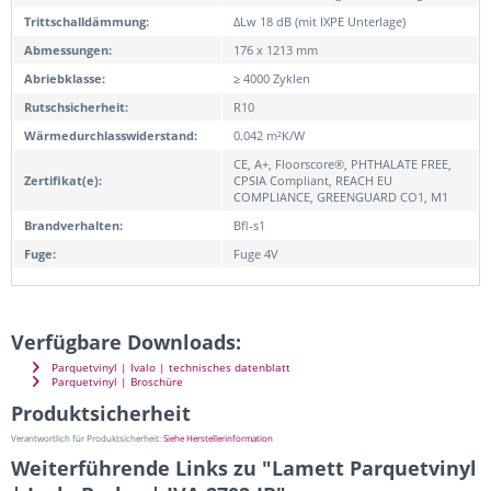
Trittschalldämmung:
ΔLw 18 dB (mit IXPE Unterlage)
Abmessungen:
176 x 1213 mm
Abriebklasse:
≥ 4000 Zyklen
Rutschsicherheit:
R10
Wärmedurchlasswiderstand:
0.042 m²K/W
CE, A+, Floorscore®, PHTHALATE FREE,
Zertifikat(e):
CPSIA Compliant, REACH EU
COMPLIANCE, GREENGUARD CO1, M1
Brandverhalten:
Bfl-s1
Fuge:
Fuge 4V
Verfügbare Downloads:
Parquetvinyl | Ivalo | technisches datenblatt
Parquetvinyl | Broschüre
Produktsicherheit
Verantwortlich für Produktsicherheit:
Siehe Herstellerinformation
Weiterführende Links zu "Lamett Parquetvinyl