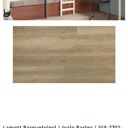
Lamett Parquetvinyl | Ivalo Barley | IVA-2702-