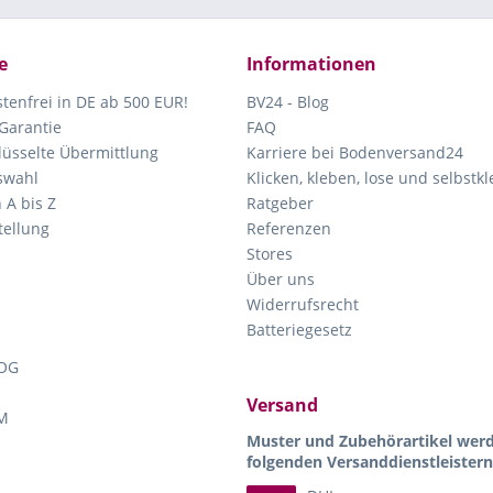
e
Informationen
tenfrei in DE ab 500 EUR!
BV24 - Blog
Garantie
FAQ
lüsselte Übermittlung
Karriere bei Bodenversand24
swahl
Klicken, kleben, lose und selbstk
 A bis Z
Ratgeber
ellung
Referenzen
Stores
Über uns
Widerrufsrecht
Batteriegesetz
OG
Versand
M
Muster und Zubehörartikel wer
folgenden Versanddienstleistern