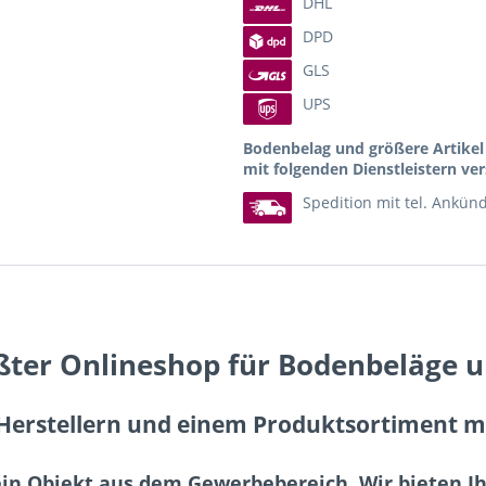
DHL
DPD
GLS
UPS
Bodenbelag und größere Artike
mit folgenden Dienstleistern ver
Spedition mit tel. Ankün
ßter Onlineshop für Bodenbeläge 
erstellern und einem Produktsortiment mit
ein Objekt aus dem Gewerbebereich. Wir bieten 