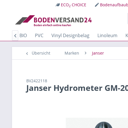
ECO
CHOICE
Bodenaufbaub
2
Kork
BIO
PVC
Vinyl Designbelag
Linoleum
K

Übersicht
Marken
Janser
BV2422118
Janser Hydrometer GM-2