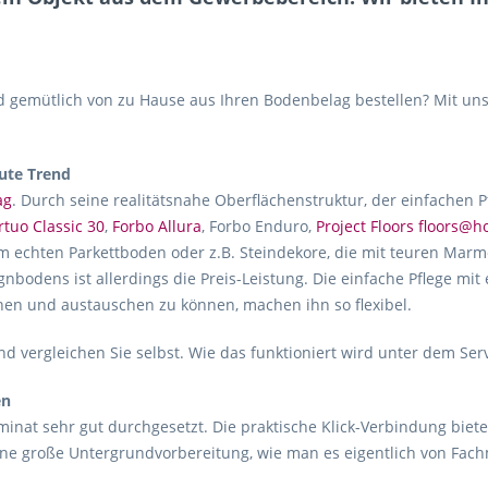
gemütlich von zu Hause aus Ihren Bodenbelag bestellen? Mit uns
ute Trend
ag
. Durch seine realitätsnahe Oberflächenstruktur, der einfachen 
rtuo Classic 30
,
Forbo Allura
, Forbo Enduro,
Project Floors floors@
m echten Parkettboden oder z.B. Steindekore, die mit teuren Marmo
gnbodens ist allerdings die Preis-Leistung. Die einfache Pflege mit
hen und austauschen zu können, machen ihn so flexibel.
d vergleichen Sie selbst. Wie das funktioniert wird unter dem Ser
en
inat sehr gut durchgesetzt. Die praktische Klick-Verbindung biete
ne große Untergrundvorbereitung, wie man es eigentlich von Fac