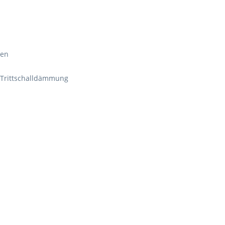
ten
r Trittschalldämmung