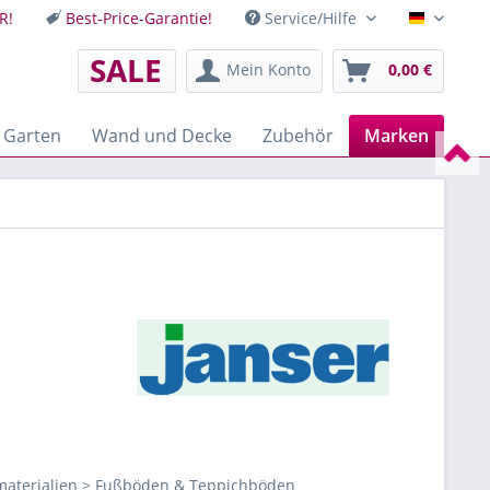
R!
Best-Price-Garantie!
Service/Hilfe
Deutsch
SALE
Mein Konto
0,00 €
 Garten
Wand und Decke
Zubehör
Marken
aterialien > Fußböden & Teppichböden