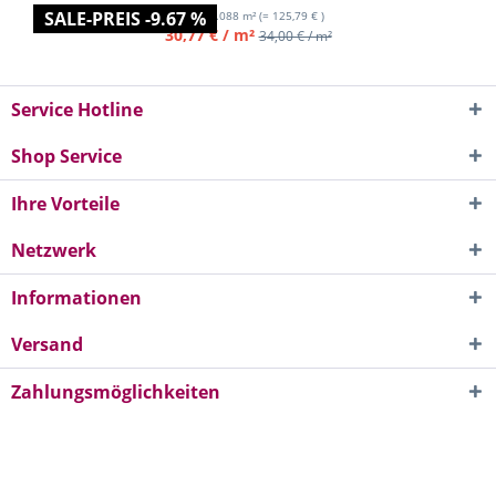
SALE-PREIS -9.67 %
Inhalt
4.088 m²
(= 125,79 € )
30,77 € / m²
34,00 € / m²
Service Hotline
Shop Service
Ihre Vorteile
Netzwerk
Informationen
Versand
Zahlungsmöglichkeiten