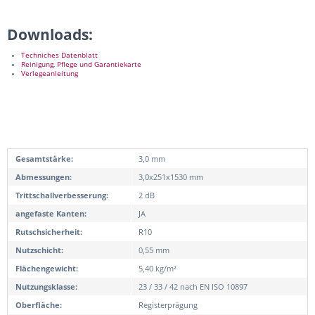
Downloads:
Techniches Datenblatt
Reinigung, Pflege und Garantiekarte
Verlegeanleitung
Gesamtstärke:
3,0 mm
Abmessungen:
3,0x251x1530 mm
Trittschallverbesserung:
2 dB
angefaste Kanten:
JA
Rutschsicherheit:
R10
Nutzschicht:
0,55 mm
Flächengewicht:
5,40 kg/m²
Nutzungsklasse:
23 / 33 / 42 nach EN ISO 10897
Oberfläche:
Registerprägung