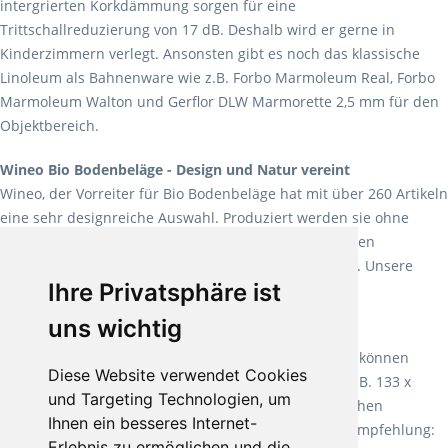
intergrierten Korkdämmung sorgen für eine
Trittschallreduzierung von 17 dB. Deshalb wird er gerne in
Kinderzimmern verlegt. Ansonsten gibt es noch das klassische
Linoleum als Bahnenware wie z.B. Forbo Marmoleum Real, Forbo
Marmoleum Walton und Gerflor DLW Marmorette 2,5 mm für den
Objektbereich.
Wineo Bio Bodenbeläge - Design und Natur vereint
Wineo, der Vorreiter für Bio Bodenbeläge hat mit über 260 Artikeln
eine sehr designreiche Auswahl. Produziert werden sie ohne
Weichmacher und Lösungsmittel. Mit allen verfügbaren
Verlegearten ist er für jegliche Bauvorhaben attraktiv. Unsere
Ihre Privatsphäre ist
Empfehlung:
Wineo 1000 Multi Layer XXL
.
uns wichtig
Teppiche für ein angenehmes Laufgefühl
Fletco Teppichböden
machen es schon lange vor. Sie können
Diese Website verwendet Cookies
Teppich in Ihrem gewünschten Sondermaß kaufen, z.B. 133 x
und Targeting Technologien, um
60cm. Vor allem in Schlafzimmern aufgrund der weichen
Ihnen ein besseres Internet-
Oberfläche ein sehr beliebter Zusatzboden. Unsere Empfehlung:
Erlebnis zu ermöglichen und die