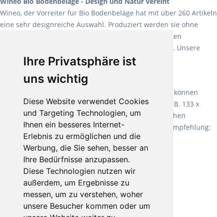
Wineo Bio Bodenbeläge - Design und Natur vereint
Wineo, der Vorreiter für Bio Bodenbeläge hat mit über 260 Artikeln
eine sehr designreiche Auswahl. Produziert werden sie ohne
Weichmacher und Lösungsmittel. Mit allen verfügbaren
Verlegearten ist er für jegliche Bauvorhaben attraktiv. Unsere
Ihre Privatsphäre ist
Empfehlung:
Wineo 1000 Multi Layer XXL
.
uns wichtig
Teppiche für ein angenehmes Laufgefühl
Fletco Teppichböden
machen es schon lange vor. Sie können
Diese Website verwendet Cookies
Teppich in Ihrem gewünschten Sondermaß kaufen, z.B. 133 x
und Targeting Technologien, um
60cm. Vor allem in Schlafzimmern aufgrund der weichen
Ihnen ein besseres Internet-
Oberfläche ein sehr beliebter Zusatzboden. Unsere Empfehlung:
Erlebnis zu ermöglichen und die
Fletco Fluffy und Fletco Hermelin
Werbung, die Sie sehen, besser an
Ihre Bedürfnisse anzupassen.
Diese Technologien nutzen wir
außerdem, um Ergebnisse zu
messen, um zu verstehen, woher
unsere Besucher kommen oder um