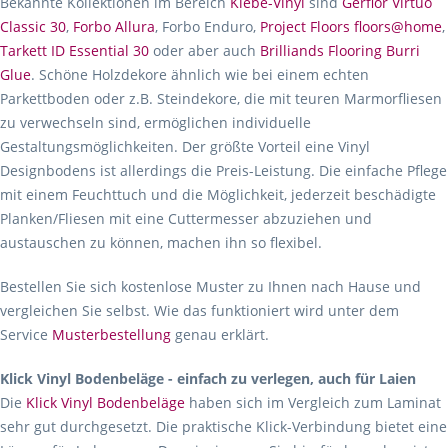
Bekannte Kollektionen im Bereich
Klebe-Vinyl
sind
Gerflor Virtuo
Classic 30
,
Forbo Allura
, Forbo Enduro,
Project Floors floors@home
,
Tarkett ID Essential 30
oder aber auch
Brilliands Flooring Burri
Glue
. Schöne Holzdekore ähnlich wie bei einem echten
Parkettboden oder z.B. Steindekore, die mit teuren Marmorfliesen
zu verwechseln sind, ermöglichen individuelle
Gestaltungsmöglichkeiten. Der größte Vorteil eine Vinyl
Designbodens ist allerdings die Preis-Leistung. Die einfache Pflege
mit einem Feuchttuch und die Möglichkeit, jederzeit beschädigte
Planken/Fliesen mit eine Cuttermesser abzuziehen und
austauschen zu können, machen ihn so flexibel.
Bestellen Sie sich kostenlose Muster zu Ihnen nach Hause und
vergleichen Sie selbst. Wie das funktioniert wird unter dem
Service
Musterbestellung
genau erklärt.
Klick Vinyl Bodenbeläge - einfach zu verlegen, auch für Laien
Die
Klick Vinyl Bodenbeläge
haben sich im Vergleich zum Laminat
sehr gut durchgesetzt. Die praktische Klick-Verbindung bietet eine