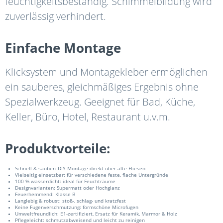
feuchtigkeitsbeständig. Schimmelbildung wird
zuverlässig verhindert.
Einfache Montage
Klicksystem und Montagekleber ermöglichen
ein sauberes, gleichmäßiges Ergebnis ohne
Spezialwerkzeug. Geeignet für Bad, Küche,
Keller, Büro, Hotel, Restaurant u.v.m.
Produktvorteile:
Schnell & sauber: DIY-Montage direkt über alte Fliesen
Vielseitig einsetzbar: für verschiedene feste, flache Untergründe
100 % wasserdicht: ideal für Feuchträume
Designvarianten: Supermatt oder Hochglanz
Feuerhemmend: Klasse B
Langlebig & robust: stoß-, schlag- und kratzfest
Keine Fugenverschmutzung: formschöne Microfugen
Umweltfreundlich: E1-zertifiziert, Ersatz für Keramik, Marmor & Holz
Pflegeleicht: schmutzabweisend und leicht zu reinigen