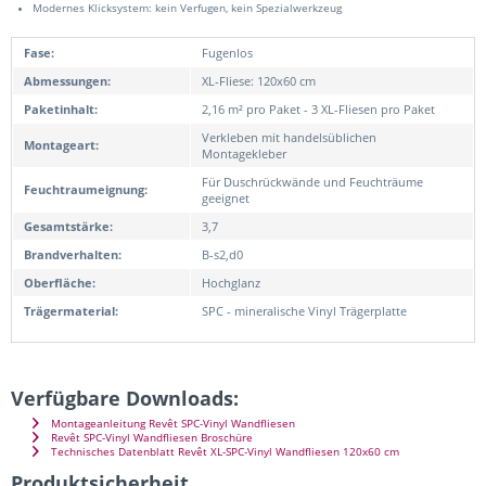
Modernes Klicksystem: kein Verfugen, kein Spezialwerkzeug
Fase:
Fugenlos
Abmessungen:
XL-Fliese: 120x60 cm
Paketinhalt:
2,16 m² pro Paket - 3 XL-Fliesen pro Paket
Verkleben mit handelsüblichen
Montageart:
Montagekleber
Für Duschrückwände und Feuchträume
Feuchtraumeignung:
geeignet
Gesamtstärke:
3,7
Brandverhalten:
B-s2,d0
Oberfläche:
Hochglanz
Trägermaterial:
SPC - mineralische Vinyl Trägerplatte
Verfügbare Downloads:
Montageanleitung Revêt SPC-Vinyl Wandfliesen
Revêt SPC-Vinyl Wandfliesen Broschüre
Technisches Datenblatt Revêt XL-SPC-Vinyl Wandfliesen 120x60 cm
Produktsicherheit