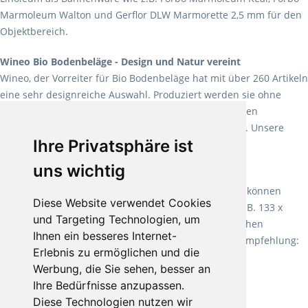
Marmoleum Walton und Gerflor DLW Marmorette 2,5 mm für den
Objektbereich.
Wineo Bio Bodenbeläge - Design und Natur vereint
Wineo, der Vorreiter für Bio Bodenbeläge hat mit über 260 Artikeln
eine sehr designreiche Auswahl. Produziert werden sie ohne
Weichmacher und Lösungsmittel. Mit allen verfügbaren
Verlegearten ist er für jegliche Bauvorhaben attraktiv. Unsere
Ihre Privatsphäre ist
Empfehlung:
Wineo 1000 Multi Layer XXL
.
uns wichtig
Teppiche für ein angenehmes Laufgefühl
Fletco Teppichböden
machen es schon lange vor. Sie können
Diese Website verwendet Cookies
Teppich in Ihrem gewünschten Sondermaß kaufen, z.B. 133 x
und Targeting Technologien, um
60cm. Vor allem in Schlafzimmern aufgrund der weichen
Ihnen ein besseres Internet-
Oberfläche ein sehr beliebter Zusatzboden. Unsere Empfehlung:
Erlebnis zu ermöglichen und die
Fletco Fluffy und Fletco Hermelin
Werbung, die Sie sehen, besser an
Ihre Bedürfnisse anzupassen.
Diese Technologien nutzen wir