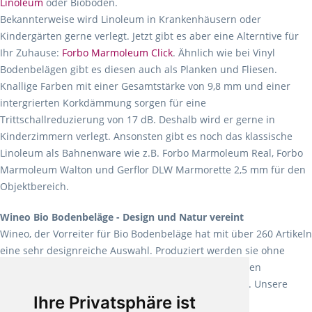
Linoleum
oder Bioböden.
Bekannterweise wird Linoleum in Krankenhäusern oder
Kindergärten gerne verlegt. Jetzt gibt es aber eine Alterntive für
Ihr Zuhause:
Forbo Marmoleum Click
. Ähnlich wie bei Vinyl
Bodenbelägen gibt es diesen auch als Planken und Fliesen.
Knallige Farben mit einer Gesamtstärke von 9,8 mm und einer
intergrierten Korkdämmung sorgen für eine
Trittschallreduzierung von 17 dB. Deshalb wird er gerne in
Kinderzimmern verlegt. Ansonsten gibt es noch das klassische
Linoleum als Bahnenware wie z.B. Forbo Marmoleum Real, Forbo
Marmoleum Walton und Gerflor DLW Marmorette 2,5 mm für den
Objektbereich.
Wineo Bio Bodenbeläge - Design und Natur vereint
Wineo, der Vorreiter für Bio Bodenbeläge hat mit über 260 Artikeln
eine sehr designreiche Auswahl. Produziert werden sie ohne
Weichmacher und Lösungsmittel. Mit allen verfügbaren
Verlegearten ist er für jegliche Bauvorhaben attraktiv. Unsere
Ihre Privatsphäre ist
Empfehlung:
Wineo 1000 Multi Layer XXL
.