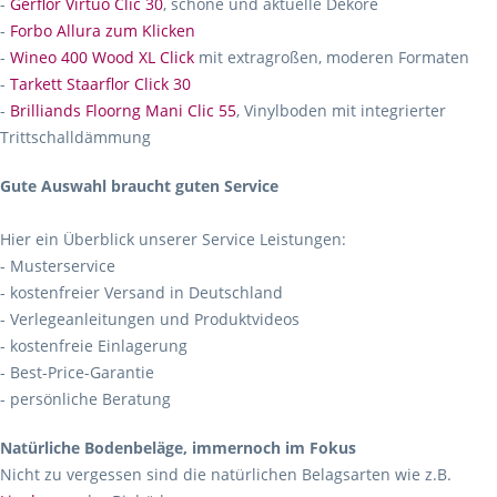
-
Gerflor Virtuo Clic 30
, schöne und aktuelle Dekore
-
Forbo Allura zum Klicken
-
Wineo 400 Wood XL Click
mit extragroßen, moderen Formaten
-
Tarkett Staarflor Click 30
-
Brilliands Floorng Mani Clic 55
, Vinylboden mit integrierter
Trittschalldämmung
Gute Auswahl braucht guten Service
Hier ein Überblick unserer Service Leistungen:
- Musterservice
- kostenfreier Versand in Deutschland
- Verlegeanleitungen und Produktvideos
- kostenfreie Einlagerung
- Best-Price-Garantie
- persönliche Beratung
Natürliche Bodenbeläge, immernoch im Fokus
Nicht zu vergessen sind die natürlichen Belagsarten wie z.B.