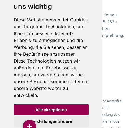
uns wichtig
Teppiche für ein angenehmes Laufgefühl
Fletco Teppichböden
machen es schon lange vor. Sie können
Diese Website verwendet Cookies
Teppich in Ihrem gewünschten Sondermaß kaufen, z.B. 133 x
und Targeting Technologien, um
60cm. Vor allem in Schlafzimmern aufgrund der weichen
Ihnen ein besseres Internet-
Oberfläche ein sehr beliebter Zusatzboden. Unsere Empfehlung:
Erlebnis zu ermöglichen und die
Fletco Fluffy und Fletco Hermelin
Werbung, die Sie sehen, besser an
Ihre Bedürfnisse anzupassen.
Diese Technologien nutzen wir
außerdem, um Ergebnisse zu
messen, um zu verstehen, woher
unsere Besucher kommen oder um
unsere Website weiter zu
entwickeln.
* Alle Preise inkl. gesetzl. Mehrwertsteuer - Alle Artikel versandkostenfrei
ab 500 Euro in Deutschland! Die Abbildungen dienen der
Alle akzeptieren
Produktpräsentation und stellen nicht zwingend den Lieferumfang dar.
Einstellungen ändern
Farbunterschiede der Abbildungen können durch das Fotomaterial oder