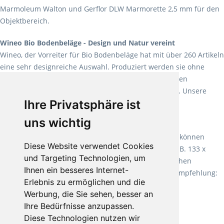
Marmoleum Walton und Gerflor DLW Marmorette 2,5 mm für den
Objektbereich.
Wineo Bio Bodenbeläge - Design und Natur vereint
Wineo, der Vorreiter für Bio Bodenbeläge hat mit über 260 Artikeln
eine sehr designreiche Auswahl. Produziert werden sie ohne
Weichmacher und Lösungsmittel. Mit allen verfügbaren
Verlegearten ist er für jegliche Bauvorhaben attraktiv. Unsere
Ihre Privatsphäre ist
Empfehlung:
Wineo 1000 Multi Layer XXL
.
uns wichtig
Teppiche für ein angenehmes Laufgefühl
Fletco Teppichböden
machen es schon lange vor. Sie können
Diese Website verwendet Cookies
Teppich in Ihrem gewünschten Sondermaß kaufen, z.B. 133 x
und Targeting Technologien, um
60cm. Vor allem in Schlafzimmern aufgrund der weichen
Ihnen ein besseres Internet-
Oberfläche ein sehr beliebter Zusatzboden. Unsere Empfehlung:
Erlebnis zu ermöglichen und die
Fletco Fluffy und Fletco Hermelin
Werbung, die Sie sehen, besser an
Ihre Bedürfnisse anzupassen.
Diese Technologien nutzen wir