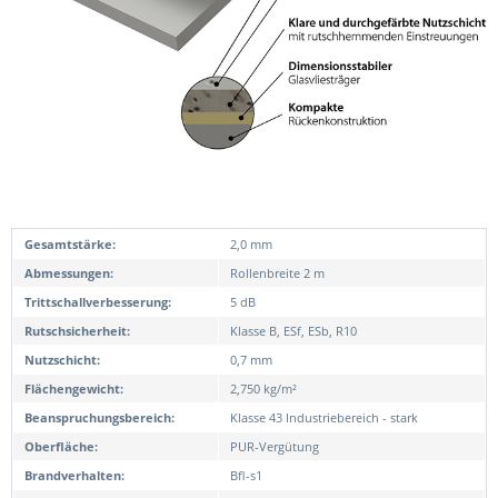
Gesamtstärke:
2,0 mm
Abmessungen:
Rollenbreite 2 m
Trittschallverbesserung:
5 dB
Rutschsicherheit:
Klasse B, ESf, ESb, R10
Nutzschicht:
0,7 mm
Flächengewicht:
2,750 kg/m²
Beanspruchungsbereich:
Klasse 43 Industriebereich - stark
Oberfläche:
PUR-Vergütung
Brandverhalten:
Bfl-s1