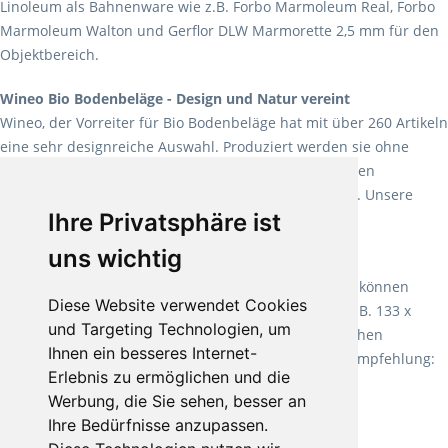
Linoleum als Bahnenware wie z.B. Forbo Marmoleum Real, Forbo
Marmoleum Walton und Gerflor DLW Marmorette 2,5 mm für den
Objektbereich.
Wineo Bio Bodenbeläge - Design und Natur vereint
Wineo, der Vorreiter für Bio Bodenbeläge hat mit über 260 Artikeln
eine sehr designreiche Auswahl. Produziert werden sie ohne
Weichmacher und Lösungsmittel. Mit allen verfügbaren
Verlegearten ist er für jegliche Bauvorhaben attraktiv. Unsere
Ihre Privatsphäre ist
Empfehlung:
Wineo 1000 Multi Layer XXL
.
uns wichtig
Teppiche für ein angenehmes Laufgefühl
Fletco Teppichböden
machen es schon lange vor. Sie können
Diese Website verwendet Cookies
Teppich in Ihrem gewünschten Sondermaß kaufen, z.B. 133 x
und Targeting Technologien, um
60cm. Vor allem in Schlafzimmern aufgrund der weichen
Ihnen ein besseres Internet-
Oberfläche ein sehr beliebter Zusatzboden. Unsere Empfehlung:
Erlebnis zu ermöglichen und die
Fletco Fluffy und Fletco Hermelin
Werbung, die Sie sehen, besser an
Ihre Bedürfnisse anzupassen.