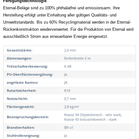
Fertigungstechn
ologie
Eternal-Beläge sind zu 100% phthalatfrei und emissionsarm. Ihre
Herstellung erfolgt unter Einhaltung aller gültigen Qualitäts- und
Umweltstandards. Bis zu 60% Recyclingmaterial werde
n in der Eternal-
Rückenkonstruktion wiederverwertet. Für die Produktion von Eternal wird
ausschließlich Strom aus erneuerbarer Energie eingesetzt.
Gesamtstärke:
2,0 mm
Abmessungen:
Rollenbreite 2 m
Trittschallverbesserung:
6 dB
PU-Oberflächenvergütung:
Ja
angefaste Kanten:
JA
Rutschsicherheit:
R10
Nutzschicht:
0,7 mm
Flächengewicht:
2,8 kg/m²
Klasse 34 Objektbereich - sehr stark,
Beanspruchungsbereich:
Klasse 43 Industriebereich - stark
Brandverhalten:
Bfl-s1
Stuhlrolleneignung:
Ja