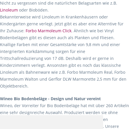
Nicht zu vergessen sind die natürlichen Belagsarten wie z.B.
Linoleum
oder Bioböden.
Bekannterweise wird Linoleum in Krankenhäusern oder
Kindergärten gerne verlegt. Jetzt gibt es aber eine Alterntive für
Ihr Zuhause:
Forbo Marmoleum Click
. Ähnlich wie bei Vinyl
Bodenbelägen gibt es diesen auch als Planken und Fliesen.
Knallige Farben mit einer Gesamtstärke von 9,8 mm und einer
intergrierten Korkdämmung sorgen für eine
Trittschallreduzierung von 17 dB. Deshalb wird er gerne in
Kinderzimmern verlegt. Ansonsten gibt es noch das klassische
Linoleum als Bahnenware wie z.B. Forbo Marmoleum Real, Forbo
Marmoleum Walton und Gerflor DLW Marmorette 2,5 mm für den
Objektbereich.
Wineo Bio Bodenbeläge - Design und Natur vereint
Wineo, der Vorreiter für Bio Bodenbeläge hat mit über 260 Artikeln
eine sehr designreiche Auswahl. Produziert werden sie ohne
Weichmacher und Lösungsmittel. Mit allen verfügbaren
Verlegearten ist er für jegliche Bauvorhaben attraktiv. Unsere