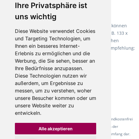
Ihre Privatsphäre ist
Empfehlung:
Wineo 1000 Multi Layer XXL
.
uns wichtig
Teppiche für ein angenehmes Laufgefühl
Fletco Teppichböden
machen es schon lange vor. Sie können
Diese Website verwendet Cookies
Teppich in Ihrem gewünschten Sondermaß kaufen, z.B. 133 x
und Targeting Technologien, um
60cm. Vor allem in Schlafzimmern aufgrund der weichen
Ihnen ein besseres Internet-
Oberfläche ein sehr beliebter Zusatzboden. Unsere Empfehlung:
Erlebnis zu ermöglichen und die
Fletco Fluffy und Fletco Hermelin
Werbung, die Sie sehen, besser an
Ihre Bedürfnisse anzupassen.
Diese Technologien nutzen wir
außerdem, um Ergebnisse zu
messen, um zu verstehen, woher
unsere Besucher kommen oder um
unsere Website weiter zu
entwickeln.
* Alle Preise inkl. gesetzl. Mehrwertsteuer - Alle Artikel versandkostenfrei
ab 500 Euro in Deutschland! Die Abbildungen dienen der
Alle akzeptieren
Produktpräsentation und stellen nicht zwingend den Lieferumfang dar.