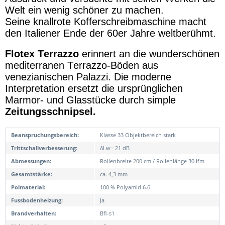
Welt ein wenig schöner zu machen.
Seine knallrote Kofferschreibmaschine macht
den Italiener Ende der 60er Jahre weltberühmt.
Flotex Terrazzo
erinnert an die wunderschönen
mediterranen Terrazzo-Böden aus
venezianischen Palazzi. Die moderne
Interpretation ersetzt die ursprünglichen
Marmor- und Glasstücke durch simple
Zeitungsschnipsel.
Beanspruchungsbereich:
Klasse 33 Objektbereich stark
Trittschallverbesserung:
ΔLw= 21 dB
Abmessungen:
Rollenbreite 200 cm / Rollenlänge 30 lfm
Gesamtstärke:
ca. 4,3 mm
Polmaterial:
100 % Polyamid 6.6
Fussbodenheizung:
Ja
Brandverhalten:
Bfl-s1