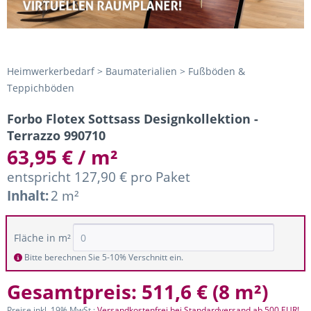
Heimwerkerbedarf > Baumaterialien > Fußböden &
Teppichböden
Forbo Flotex Sottsass Designkollektion -
Terrazzo 990710
63,95 € / m²
entspricht 127,90 € pro Paket
Inhalt:
2 m²
Fläche in m²
Bitte berechnen Sie 5-10% Verschnitt ein.
Gesamtpreis:
511,6 €
(
8 m²
)
Preise inkl. 19% MwSt.;
Versandkostenfrei bei Standardversand ab 500 EUR!