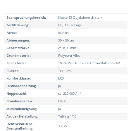
Beanspruchungsbereich:
Klasse 33 Objektbereich stark
Zertifizierung:
CE, Blauer Engel
Farbe:
dunkel
Abmessungen:
50 x 50 cm
Gesamtstärke:
ca. 8,00 mm
Grundmaterial:
Polyester Vlies
Polmaterial:
100 % Pa 6.6. Invista Antron Brilliance TM
Rücken:
Textilies
Komfortklasse:
LC3
Fussbodenheizung:
Ja
Noppenzahl:
ca. 220.000 / m²
Brandverhalten:
Bfl-s1
Stuhlrolleneignung:
Ja
Art der Herstellung:
Tufting 1/10
Elektrostatische
≤ 2 kV
Grenzaufladung: