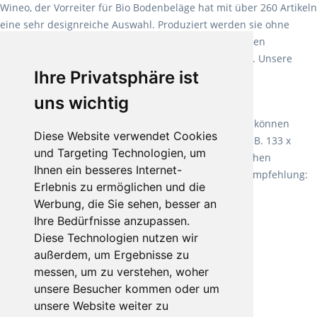
Wineo, der Vorreiter für Bio Bodenbeläge hat mit über 260 Artikeln
eine sehr designreiche Auswahl. Produziert werden sie ohne
Weichmacher und Lösungsmittel. Mit allen verfügbaren
Verlegearten ist er für jegliche Bauvorhaben attraktiv. Unsere
Ihre Privatsphäre ist
Empfehlung:
Wineo 1000 Multi Layer XXL
.
uns wichtig
Teppiche für ein angenehmes Laufgefühl
Fletco Teppichböden
machen es schon lange vor. Sie können
Diese Website verwendet Cookies
Teppich in Ihrem gewünschten Sondermaß kaufen, z.B. 133 x
und Targeting Technologien, um
60cm. Vor allem in Schlafzimmern aufgrund der weichen
Ihnen ein besseres Internet-
Oberfläche ein sehr beliebter Zusatzboden. Unsere Empfehlung:
Erlebnis zu ermöglichen und die
Fletco Fluffy und Fletco Hermelin
Werbung, die Sie sehen, besser an
Ihre Bedürfnisse anzupassen.
Diese Technologien nutzen wir
außerdem, um Ergebnisse zu
messen, um zu verstehen, woher
unsere Besucher kommen oder um
unsere Website weiter zu