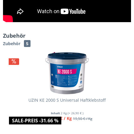
Zubehör
Zubehör
5
Varianten
UZIN KE 2000 S Universal Haftklebstoff
Inhalt
2 Kg
(= 26,90 € )
ab 13,45 € / Kg
19,50 € / Kg
SALE-PREIS -31.66 %