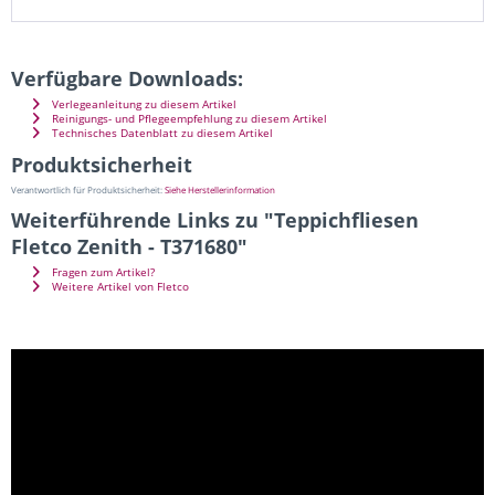
Verfügbare Downloads:
Verlegeanleitung zu diesem Artikel
Reinigungs- und Pflegeempfehlung zu diesem Artikel
Technisches Datenblatt zu diesem Artikel
Produktsicherheit
Verantwortlich für Produktsicherheit:
Siehe Herstellerinformation
Weiterführende Links zu "Teppichfliesen
Fletco Zenith - T371680"
Fragen zum Artikel?
Weitere Artikel von Fletco