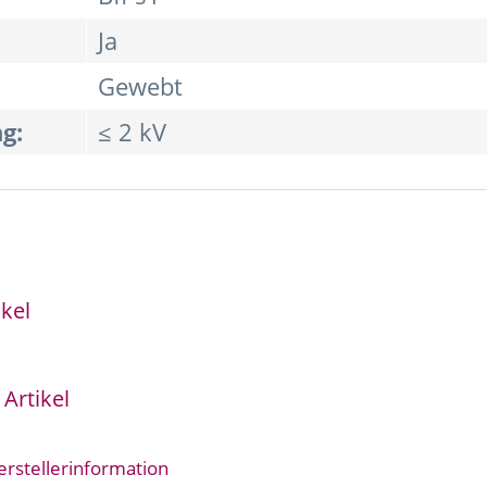
Ja
Gewebt
g:
≤ 2 kV
kel
Artikel
erstellerinformation