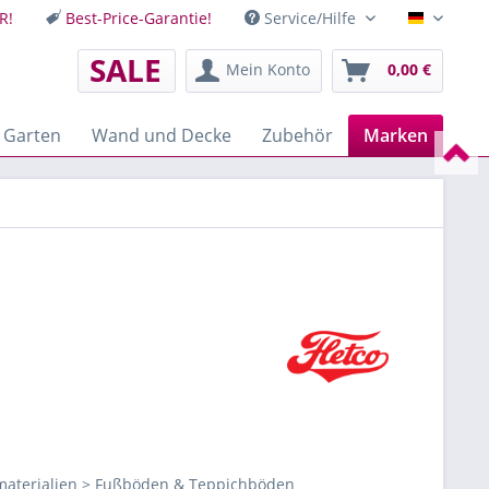
R!
Best-Price-Garantie!
Service/Hilfe
Deutsch
SALE
Mein Konto
0,00 €
 Garten
Wand und Decke
Zubehör
Marken
aterialien > Fußböden & Teppichböden