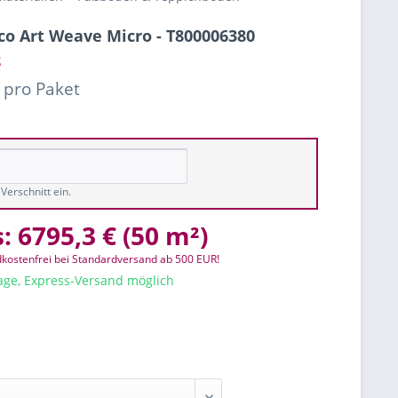
tco Art Weave Micro - T800006380
²
 pro Paket
Verschnitt ein.
s:
6795,3 €
(
50 m²
)
kostenfrei bei Standardversand ab 500 EUR!
tage, Express-Versand möglich