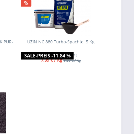
-K PUR-
UZIN NC 880 Turbo-Spachtel 5 Kg
UZIN NC 110
SALE-PREIS -11.84 %
SALE-PREIS
Inhalt
5 Kg
(= 36,94 € )
Inh
7,39 € / Kg
2,20
8,20 € / Kg