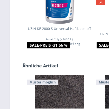
UZIN KE 2000 S Universal Haftklebstoff
UZIN 
Inhalt
2 Kg
(= 26,90 € )
ab 13,45 € / Kg
19,50 € / Kg
SALE-PREIS -31.66 %
SALE-
Ähnliche Artikel
Muster möglich
Muste