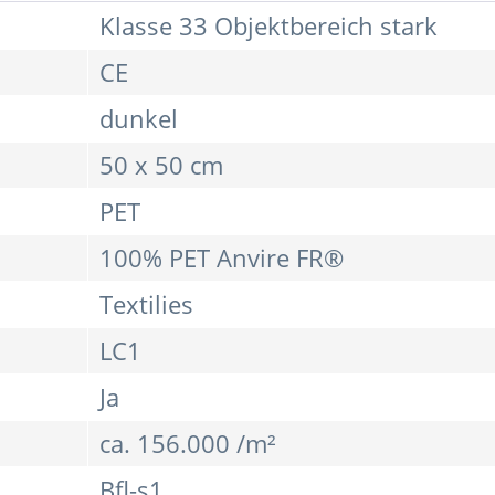
Klasse 33 Objektbereich stark
CE
dunkel
50 x 50 cm
PET
100% PET Anvire FR®
Textilies
LC1
Ja
ca. 156.000 /m²
Bfl-s1