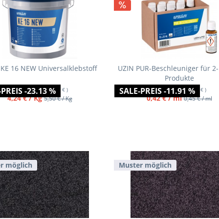
KE 16 NEW Universalklebstoff
UZIN PUR-Beschleuniger für 2
Produkte
PREIS -23.13 %
SALE-PREIS -11.91 %
Inhalt
14 Kg
(= 59,30 € )
Inhalt
20 ml
(= 8,36 € )
4,24 € / Kg
0,42 € / ml
5,50 € / Kg
0,45 € / ml
r möglich
Muster möglich