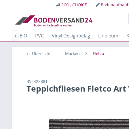
ECO
CHOICE
Bodenaufbaub
2
Kork
BIO
PVC
Vinyl Designbelag
Linoleum
K

Übersicht
Marken
Fletco
BV2428881
Teppichfliesen Fletco Ar