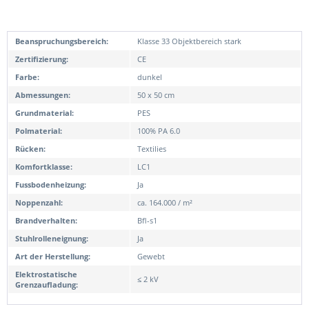
Beanspruchungsbereich:
Klasse 33 Objektbereich stark
Zertifizierung:
CE
Farbe:
dunkel
Abmessungen:
50 x 50 cm
Grundmaterial:
PES
Polmaterial:
100% PA 6.0
Rücken:
Textilies
Komfortklasse:
LC1
Fussbodenheizung:
Ja
Noppenzahl:
ca. 164.000 / m²
Brandverhalten:
Bfl-s1
Stuhlrolleneignung:
Ja
Art der Herstellung:
Gewebt
Elektrostatische
≤ 2 kV
Grenzaufladung: