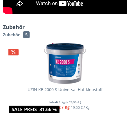
Zubehör
Zubehör
5
Varianten
UZIN KE 2000 S Universal Haftklebstoff
Inhalt
2 Kg
(= 26,90 € )
ab 13,45 € / Kg
19,50 € / Kg
SALE-PREIS -31.66 %