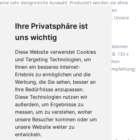
eine sehr designreiche Auswahl. Produziert werden sie ohne
Weichmacher und Lösungsmittel. Mit allen verfügbaren
Verlegearten ist er für jegliche Bauvorhaben attraktiv. Unsere
Ihre Privatsphäre ist
Empfehlung:
Wineo 1000 Multi Layer XXL
.
uns wichtig
Teppiche für ein angenehmes Laufgefühl
Fletco Teppichböden
machen es schon lange vor. Sie können
Diese Website verwendet Cookies
Teppich in Ihrem gewünschten Sondermaß kaufen, z.B. 133 x
und Targeting Technologien, um
60cm. Vor allem in Schlafzimmern aufgrund der weichen
Ihnen ein besseres Internet-
Oberfläche ein sehr beliebter Zusatzboden. Unsere Empfehlung:
Erlebnis zu ermöglichen und die
Fletco Fluffy und Fletco Hermelin
Werbung, die Sie sehen, besser an
Ihre Bedürfnisse anzupassen.
Diese Technologien nutzen wir
außerdem, um Ergebnisse zu
messen, um zu verstehen, woher
unsere Besucher kommen oder um
unsere Website weiter zu
entwickeln.