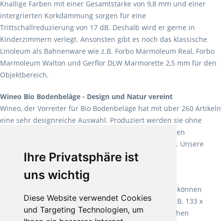
Knallige Farben mit einer Gesamtstärke von 9,8 mm und einer
intergrierten Korkdämmung sorgen für eine
Trittschallreduzierung von 17 dB. Deshalb wird er gerne in
Kinderzimmern verlegt. Ansonsten gibt es noch das klassische
Linoleum als Bahnenware wie z.B. Forbo Marmoleum Real, Forbo
Marmoleum Walton und Gerflor DLW Marmorette 2,5 mm für den
Objektbereich.
Wineo Bio Bodenbeläge - Design und Natur vereint
Wineo, der Vorreiter für Bio Bodenbeläge hat mit über 260 Artikeln
eine sehr designreiche Auswahl. Produziert werden sie ohne
Weichmacher und Lösungsmittel. Mit allen verfügbaren
Verlegearten ist er für jegliche Bauvorhaben attraktiv. Unsere
Ihre Privatsphäre ist
Empfehlung:
Wineo 1000 Multi Layer XXL
.
uns wichtig
Teppiche für ein angenehmes Laufgefühl
Fletco Teppichböden
machen es schon lange vor. Sie können
Diese Website verwendet Cookies
Teppich in Ihrem gewünschten Sondermaß kaufen, z.B. 133 x
und Targeting Technologien, um
60cm. Vor allem in Schlafzimmern aufgrund der weichen