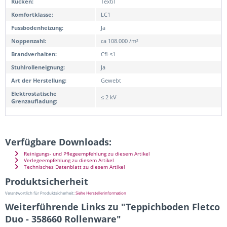
Rücken:
Textil
Komfortklasse:
LC1
Fussbodenheizung:
Ja
Noppenzahl:
ca 108.000 /m²
Brandverhalten:
Cfl-s1
Stuhlrolleneignung:
Ja
Art der Herstellung:
Gewebt
Elektrostatische
≤ 2 kV
Grenzaufladung:
Verfügbare Downloads:
Reinigungs- und Pflegeempfehlung zu diesem Artikel
Verlegeempfehlung zu diesem Artikel
Technisches Datenblatt zu diesem Artikel
Produktsicherheit
Verantwortlich für Produktsicherheit:
Siehe Herstellerinformation
Weiterführende Links zu "Teppichboden Fletco
Duo - 358660 Rollenware"