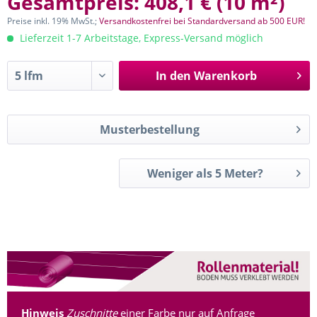
Gesamtpreis:
408,1 €
(
10 m²
)
Preise inkl. 19% MwSt.;
Versandkostenfrei bei Standardversand ab 500 EUR!
Lieferzeit 1-7 Arbeitstage, Express-Versand möglich
In den
Warenkorb
Musterbestellung
Weniger als 5 Meter?
Hinweis
Zuschnitte
einer Farbe nur auf Anfrage