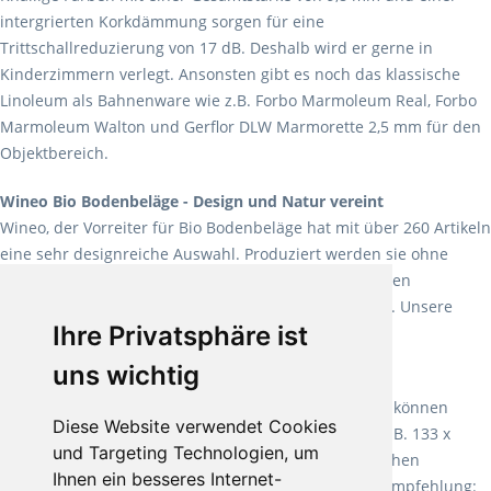
intergrierten Korkdämmung sorgen für eine
Trittschallreduzierung von 17 dB. Deshalb wird er gerne in
Kinderzimmern verlegt. Ansonsten gibt es noch das klassische
Linoleum als Bahnenware wie z.B. Forbo Marmoleum Real, Forbo
Marmoleum Walton und Gerflor DLW Marmorette 2,5 mm für den
Objektbereich.
Wineo Bio Bodenbeläge - Design und Natur vereint
Wineo, der Vorreiter für Bio Bodenbeläge hat mit über 260 Artikeln
eine sehr designreiche Auswahl. Produziert werden sie ohne
Weichmacher und Lösungsmittel. Mit allen verfügbaren
Verlegearten ist er für jegliche Bauvorhaben attraktiv. Unsere
Ihre Privatsphäre ist
Empfehlung:
Wineo 1000 Multi Layer XXL
.
uns wichtig
Teppiche für ein angenehmes Laufgefühl
Fletco Teppichböden
machen es schon lange vor. Sie können
Diese Website verwendet Cookies
Teppich in Ihrem gewünschten Sondermaß kaufen, z.B. 133 x
und Targeting Technologien, um
60cm. Vor allem in Schlafzimmern aufgrund der weichen
Ihnen ein besseres Internet-
Oberfläche ein sehr beliebter Zusatzboden. Unsere Empfehlung: