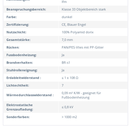
lfm
Beanspruchungsbereich:
Klasse 33 Objektbereich stark
Farbe:
dunkel
Zertifizierung:
CE, Blauer Engel
Nutzschicht:
100% Polyamid dorix
Gesamtstärke:
7,0 mm
Rücken:
PAN/PES-Vlies mit PP-Gitter
Fussbodenheizung:
Ja
Brandverhalten:
Bfl-s1
Stuhlrolleneignung:
Ja
Erdableitwiderstand :
≤ 1 x 108 Ω
Lichtechtheit:
7
0,09 m² K/W - geeignet für
Wärmedurchlasswiderstand :
Fußbodenheizung
Elektrostatische
≤ 0,8 kV
Grenzaufladung:
Sonderfarben:
> 1000 m2