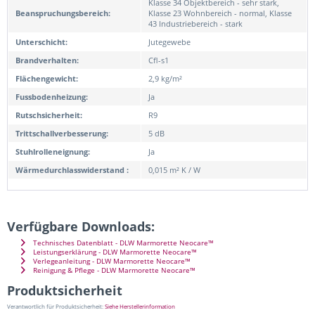
Klasse 34 Objektbereich - sehr stark,
Beanspruchungsbereich:
Klasse 23 Wohnbereich - normal, Klasse
43 Industriebereich - stark
Unterschicht:
Jutegewebe
Brandverhalten:
Cfl-s1
Flächengewicht:
2,9 kg/m²
Fussbodenheizung:
Ja
Rutschsicherheit:
R9
Trittschallverbesserung:
5 dB
Stuhlrolleneignung:
Ja
Wärmedurchlasswiderstand :
0,015 m² K / W
Verfügbare Downloads:
Technisches Datenblatt - DLW Marmorette Neocare™
Leistungserklärung - DLW Marmorette Neocare™
Verlegeanleitung - DLW Marmorette Neocare™
Reinigung & Pflege - DLW Marmorette Neocare™
Produktsicherheit
Verantwortlich für Produktsicherheit:
Siehe Herstellerinformation