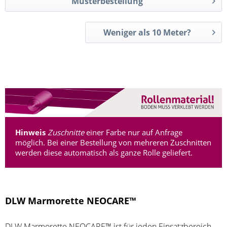
Musterbestellung
Weniger als 10 Meter?
Hinweis
Zuschnitte
einer Farbe nur auf Anfrage
möglich. Bei einer Bestellung von mehreren Zuschnitten
werden diese automatisch als ganze Rolle geliefert.
DLW Marmorette NEOCARE™
DLW Marmorette NEOCARE™ ist für jeden Einsatzbereich