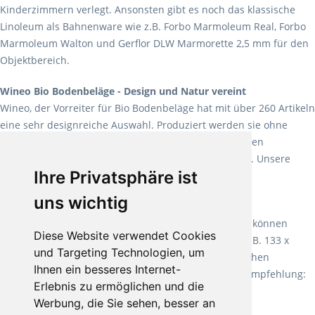
Kinderzimmern verlegt. Ansonsten gibt es noch das klassische
Linoleum als Bahnenware wie z.B. Forbo Marmoleum Real, Forbo
Marmoleum Walton und Gerflor DLW Marmorette 2,5 mm für den
Objektbereich.
Wineo Bio Bodenbeläge - Design und Natur vereint
Wineo, der Vorreiter für Bio Bodenbeläge hat mit über 260 Artikeln
eine sehr designreiche Auswahl. Produziert werden sie ohne
Weichmacher und Lösungsmittel. Mit allen verfügbaren
Verlegearten ist er für jegliche Bauvorhaben attraktiv. Unsere
Ihre Privatsphäre ist
Empfehlung:
Wineo 1000 Multi Layer XXL
.
uns wichtig
Teppiche für ein angenehmes Laufgefühl
Fletco Teppichböden
machen es schon lange vor. Sie können
Diese Website verwendet Cookies
Teppich in Ihrem gewünschten Sondermaß kaufen, z.B. 133 x
und Targeting Technologien, um
60cm. Vor allem in Schlafzimmern aufgrund der weichen
Ihnen ein besseres Internet-
Oberfläche ein sehr beliebter Zusatzboden. Unsere Empfehlung:
Erlebnis zu ermöglichen und die
Fletco Fluffy und Fletco Hermelin
Werbung, die Sie sehen, besser an