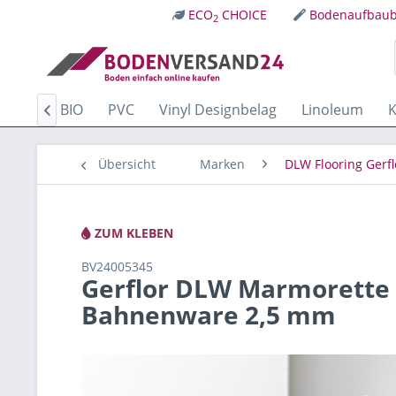
ECO
CHOICE
Bodenaufbaub
2
Kork
BIO
PVC
Vinyl Designbelag
Linoleum
K

Übersicht
Marken
DLW Flooring Gerfl
ZUM KLEBEN
BV24005345
Gerflor DLW Marmorette
Bahnenware 2,5 mm