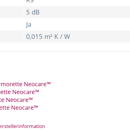
5 dB
Ja
0,015 m² K / W
rmorette Neocare™
rette Neocare™
te Neocare™
ette Neocare™
erstellerinformation