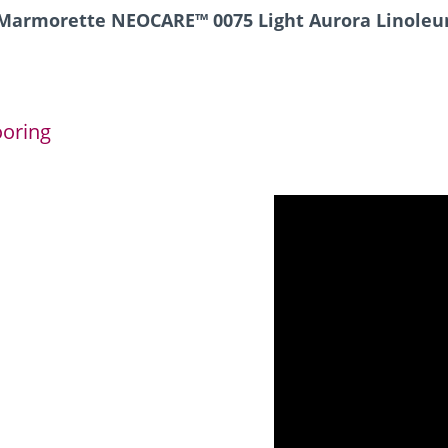
W Marmorette NEOCARE™ 0075 Light Aurora Linol
ooring