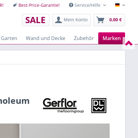
R!
Best-Price-Garantie!
Service/Hilfe
Deutsch
SALE
Mein Konto
0,00 €
 Garten
Wand und Decke
Zubehör
Marken
inoleum