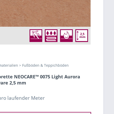
2,5
mm
aterialien > Fußböden & Teppichböden
rette NEOCARE™ 0075 Light Aurora
are 2,5 mm
 pro laufender Meter