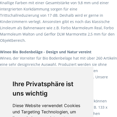
Knallige Farben mit einer Gesamtstärke von 9,8 mm und einer
intergrierten Korkdämmung sorgen für eine
Trittschallreduzierung von 17 dB. Deshalb wird er gerne in
Kinderzimmern verlegt. Ansonsten gibt es noch das klassische
Linoleum als Bahnenware wie z.B. Forbo Marmoleum Real, Forbo
Marmoleum Walton und Gerflor DLW Marmorette 2,5 mm für den
Objektbereich.
Wineo Bio Bodenbeläge - Design und Natur vereint
Wineo, der Vorreiter für Bio Bodenbeläge hat mit über 260 Artikeln
eine sehr designreiche Auswahl. Produziert werden sie ohne
Weichmacher und Lösungsmittel. Mit allen verfügbaren
Verlegearten ist er für jegliche Bauvorhaben attraktiv. Unsere
Ihre Privatsphäre ist
Empfehlung:
Wineo 1000 Multi Layer XXL
.
uns wichtig
Teppiche für ein angenehmes Laufgefühl
Fletco Teppichböden
machen es schon lange vor. Sie können
Diese Website verwendet Cookies
Teppich in Ihrem gewünschten Sondermaß kaufen, z.B. 133 x
und Targeting Technologien, um
60cm. Vor allem in Schlafzimmern aufgrund der weichen