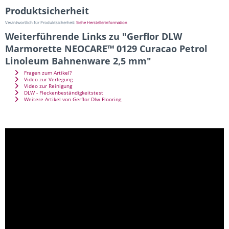
Produktsicherheit
Verantwortlich für Produktsicherheit:
Siehe Herstellerinformation
Weiterführende Links zu "Gerflor DLW
Marmorette NEOCARE™ 0129 Curacao Petrol
Linoleum Bahnenware 2,5 mm"
Fragen zum Artikel?
Video zur Verlegung
Video zur Reinigung
DLW - Fleckenbeständigkeitstest
Weitere Artikel von Gerflor Dlw Flooring