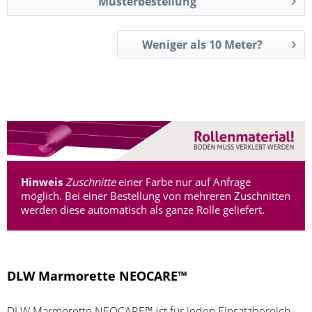
Musterbestellung
Weniger als 10 Meter?
Hinweis
Zuschnitte
einer Farbe nur auf Anfrage
möglich. Bei einer Bestellung von mehreren Zuschnitten
werden diese automatisch als ganze Rolle geliefert.
DLW Marmorette NEOCARE™
DLW Marmorette NEOCARE™ ist für jeden Einsatzbereich