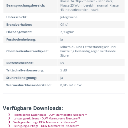
Klasse 34 Objektbereich - sehr stark,
Beanspruchungsbereich:
Klasse 23 Wohnbereich - normal, Klasse
43 Industriebereich - stark
Unterschicht:
Jutegewebe
Brandverhalten:
Cfl-s1
Flächengewicht:
2,9 kg/m²
Fussbodenheizung:
Ja
Mineralöl- und Fettbeständigkeit und
Chemikalienbeständigkeit:
kurzzeitig beständig gegen verdünnte
Säuren
Rutschsicherheit:
R9
Trittschallverbesserung:
5 dB
Stuhlrolleneignung:
Ja
Wärmedurchlasswiderstand :
0,015 m² K / W
Verfügbare Downloads:
Technisches Datenblatt - DLW Marmorette Neocare™
Leistungserklärung - DLW Marmorette Neocare™
Verlegeanleitung - DLW Marmorette Neocare™
Reinigung & Pflege - DLW Marmorette Neocare™