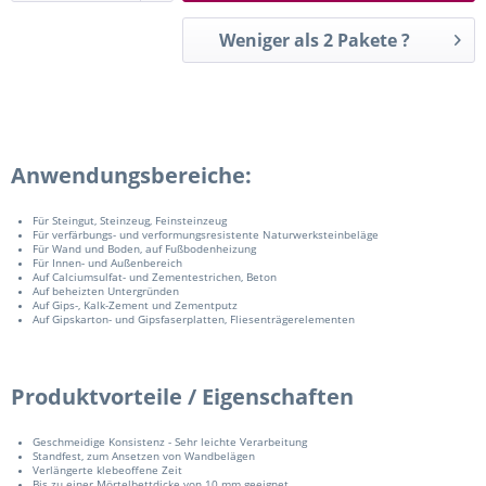
Weniger als 2 Pakete ?
Anwendungsbereiche:
Für Steingut, Steinzeug, Feinsteinzeug
Für verfärbungs- und verformungsresistente Naturwerksteinbeläge
Für Wand und Boden, auf Fußbodenheizung
Für Innen- und Außenbereich
Auf Calciumsulfat- und Zementestrichen, Beton
Auf beheizten Untergründen
Auf Gips-, Kalk-Zement und Zementputz
Auf Gipskarton- und Gipsfaserplatten, Fliesenträgerelementen
Produktvorteile / Eigenschaften
Geschmeidige Konsistenz - Sehr leichte Verarbeitung
Standfest, zum Ansetzen von Wandbelägen
Verlängerte klebeoffene Zeit
Bis zu einer Mörtelbettdicke von 10 mm geeignet