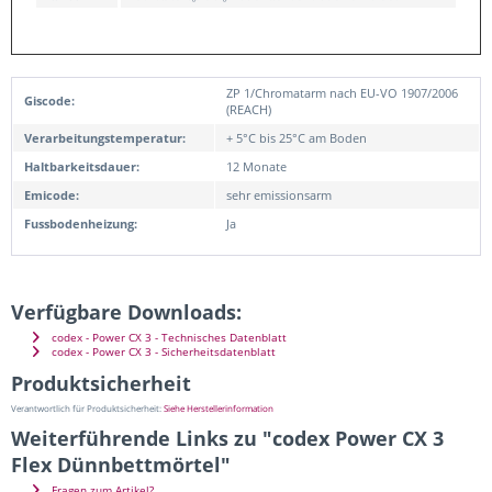
ZP 1/Chromatarm nach EU-VO 1907/2006
Giscode:
(REACH)
Verarbeitungstemperatur:
+ 5°C bis 25°C am Boden
Haltbarkeitsdauer:
12 Monate
Emicode:
sehr emissionsarm
Fussbodenheizung:
Ja
Verfügbare Downloads:
codex - Power CX 3 - Technisches Datenblatt
codex - Power CX 3 - Sicherheitsdatenblatt
Produktsicherheit
Verantwortlich für Produktsicherheit:
Siehe Herstellerinformation
Weiterführende Links zu "codex Power CX 3
Flex Dünnbettmörtel"
Fragen zum Artikel?