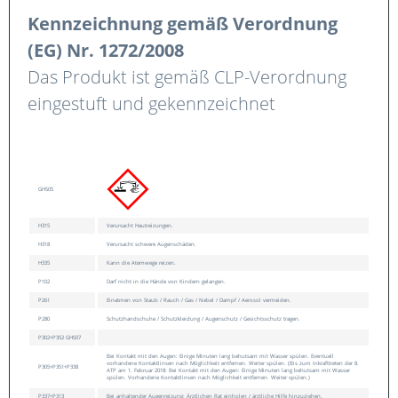
Kennzeichnung gemäß Verordnung
(EG) Nr. 1272/2008
Das Produkt ist gemäß CLP-Verordnung
eingestuft und gekennzeichnet
GHS05
H315
Verursacht Hautreizungen.
H318
Verursacht schwere Augenschäden.
H335
Kann die Atemwege reizen.
P102
Darf nicht in die Hände von Kindern gelangen.
P261
Einatmen von Staub / Rauch / Gas / Nebel / Dampf / Aerosol vermeiden.
P280
Schutzhandschuhe / Schutzkleidung / Augenschutz / Gesichtsschutz tragen.
P302+P352 GHS07
Bei Kontakt mit den Augen: Einige Minuten lang behutsam mit Wasser spülen. Eventuell
vorhandene Kontaktlinsen nach Möglichkeit entfernen. Weiter spülen. (Bis zum Inkrafttreten der 8.
P305+P351+P338
ATP am 1. Februar 2018: Bei Kontakt mit den Augen: Einige Minuten lang behutsam mit Wasser
spülen. Vorhandene Kontaktlinsen nach Möglichkeit entfernen. Weiter spülen.)
P337+P313
Bei anhaltender Augenreizung: Ärztlichen Rat einholen / ärztliche Hilfe hinzuziehen.