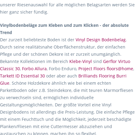
unserer Riesenauswahl für alle möglichen Belagsarten werden Sie
hier ganz sicher fündig.
Vinylbodenbeläge zum Kleben und zum Klicken - der absolute
Trend
Der zurzeit beliebteste Boden ist der
Vinyl Design Bodenbelag
.
Durch seine realitätsnahe Oberflächenstruktur, der einfachen
Pflege und der schönen Dekore ist er zurzeit unumgänglich.
Bekannte Kollektionen im Bereich
Klebe-Vinyl
sind
Gerflor Virtuo
Classic 30
,
Forbo Allura
, Forbo Enduro,
Project Floors floors@home
,
Tarkett ID Essential 30
oder aber auch
Brilliands Flooring Burri
Glue
. Schöne Holzdekore ähnlich wie bei einem echten
Parkettboden oder z.B. Steindekore, die mit teuren Marmorfliesen
zu verwechseln sind, ermöglichen individuelle
Gestaltungsmöglichkeiten. Der größte Vorteil eine Vinyl
Designbodens ist allerdings die Preis-Leistung. Die einfache Pflege
mit einem Feuchttuch und die Möglichkeit, jederzeit beschädigte
Planken/Fliesen mit eine Cuttermesser abzuziehen und
austauschen zu können, machen ihn so flexibel.