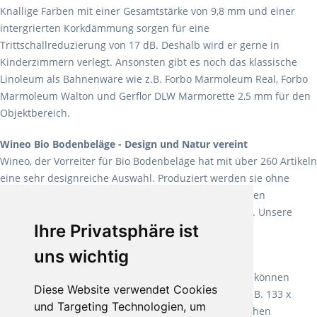
Knallige Farben mit einer Gesamtstärke von 9,8 mm und einer
intergrierten Korkdämmung sorgen für eine
Trittschallreduzierung von 17 dB. Deshalb wird er gerne in
Kinderzimmern verlegt. Ansonsten gibt es noch das klassische
Linoleum als Bahnenware wie z.B. Forbo Marmoleum Real, Forbo
Marmoleum Walton und Gerflor DLW Marmorette 2,5 mm für den
Objektbereich.
Wineo Bio Bodenbeläge - Design und Natur vereint
Wineo, der Vorreiter für Bio Bodenbeläge hat mit über 260 Artikeln
eine sehr designreiche Auswahl. Produziert werden sie ohne
Weichmacher und Lösungsmittel. Mit allen verfügbaren
Verlegearten ist er für jegliche Bauvorhaben attraktiv. Unsere
Ihre Privatsphäre ist
Empfehlung:
Wineo 1000 Multi Layer XXL
.
uns wichtig
Teppiche für ein angenehmes Laufgefühl
Fletco Teppichböden
machen es schon lange vor. Sie können
Diese Website verwendet Cookies
Teppich in Ihrem gewünschten Sondermaß kaufen, z.B. 133 x
und Targeting Technologien, um
60cm. Vor allem in Schlafzimmern aufgrund der weichen