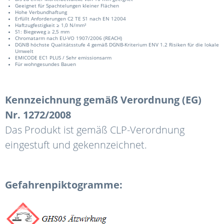
Geeignet für Spachtelungen kleiner Flächen
Hohe Verbundhaftung
Erfüllt Anforderungen C2 TE S1 nach EN 12004
Haftzugfestigkeit ≥ 1,0 N/mm²
S1: Biegeweg ≥ 2,5 mm
Chromatarm nach EU-VO 1907/2006 (REACH)
DGNB höchste Qualitätsstufe 4 gemäß DGNB-Kriterium ENV 1.2 Risiken für die lokale
Umwelt
EMICODE EC1 PLUS / Sehr emissionsarm
Für wohngesundes Bauen
Kennzeichnung gemäß Verordnung (EG)
Nr. 1272/2008
Das Produkt ist gemäß CLP-Verordnung
eingestuft und gekennzeichnet.
Gefahrenpiktogramme: