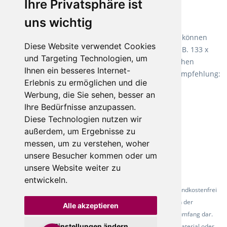
Ihre Privatsphäre ist
Empfehlung:
Wineo 1000 Multi Layer XXL
.
uns wichtig
Teppiche für ein angenehmes Laufgefühl
Fletco Teppichböden
machen es schon lange vor. Sie können
Diese Website verwendet Cookies
Teppich in Ihrem gewünschten Sondermaß kaufen, z.B. 133 x
und Targeting Technologien, um
60cm. Vor allem in Schlafzimmern aufgrund der weichen
Ihnen ein besseres Internet-
Oberfläche ein sehr beliebter Zusatzboden. Unsere Empfehlung:
Erlebnis zu ermöglichen und die
Fletco Fluffy und Fletco Hermelin
Werbung, die Sie sehen, besser an
Ihre Bedürfnisse anzupassen.
Diese Technologien nutzen wir
außerdem, um Ergebnisse zu
messen, um zu verstehen, woher
unsere Besucher kommen oder um
unsere Website weiter zu
entwickeln.
* Alle Preise inkl. gesetzl. Mehrwertsteuer - Alle Artikel versandkostenfrei
ab 500 Euro in Deutschland! Die Abbildungen dienen der
Alle akzeptieren
Produktpräsentation und stellen nicht zwingend den Lieferumfang dar.
Einstellungen ändern
Farbunterschiede der Abbildungen können durch das Fotomaterial oder