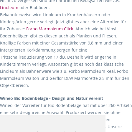
Nicht zu vergessen sind die natürlichen Belagsarten wie z.B.
Linoleum
oder Bioböden.
Bekannterweise wird Linoleum in Krankenhäusern oder
Kindergärten gerne verlegt. Jetzt gibt es aber eine Alterntive für
Ihr Zuhause:
Forbo Marmoleum Click
. Ähnlich wie bei Vinyl
Bodenbelägen gibt es diesen auch als Planken und Fliesen.
Knallige Farben mit einer Gesamtstärke von 9,8 mm und einer
intergrierten Korkdämmung sorgen für eine
Trittschallreduzierung von 17 dB. Deshalb wird er gerne in
Kinderzimmern verlegt. Ansonsten gibt es noch das klassische
Linoleum als Bahnenware wie z.B. Forbo Marmoleum Real, Forbo
Marmoleum Walton und Gerflor DLW Marmorette 2,5 mm für den
Objektbereich.
Wineo Bio Bodenbeläge - Design und Natur vereint
Wineo, der Vorreiter für Bio Bodenbeläge hat mit über 260 Artikeln
eine sehr designreiche Auswahl. Produziert werden sie ohne
Weichmacher und Lösungsmittel. Mit allen verfügbaren
Verlegearten ist er für jegliche Bauvorhaben attraktiv. Unsere