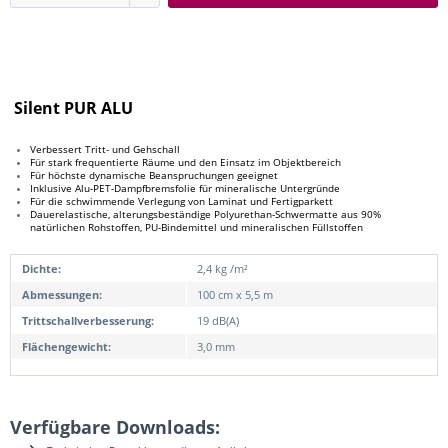
Silent PUR ALU
Verbessert Tritt- und Gehschall
Für stark frequentierte Räume und den Einsatz im Objektbereich
Für höchste dynamische Beanspruchungen geeignet
Inklusive Alu-PET-Dampfbremsfolie für mineralische Untergründe
Für die schwimmende Verlegung von Laminat und Fertigparkett
Dauerelastische, alterungsbeständige Polyurethan-Schwermatte aus 90%
natürlichen Rohstoffen, PU-Bindemittel und mineralischen Füllstoffen
Dichte:
2,4 kg /m²
Abmessungen:
100 cm x 5,5 m
Trittschallverbesserung:
19 dB(A)
Flächengewicht:
3,0 mm
Verfügbare Downloads: