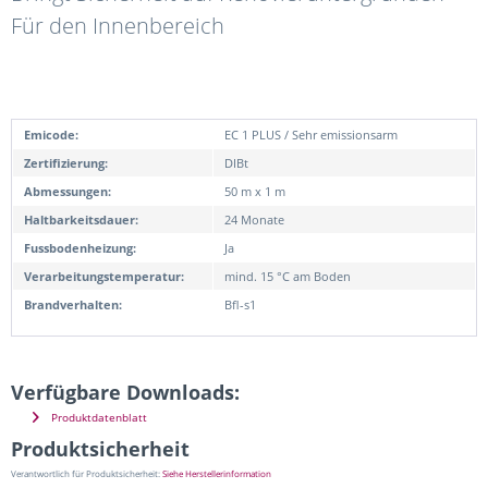
Für den Innenbereich
Emicode:
EC 1 PLUS / Sehr emissionsarm
Zertifizierung:
DIBt
Abmessungen:
50 m x 1 m
Haltbarkeitsdauer:
24 Monate
Fussbodenheizung:
Ja
Verarbeitungstemperatur:
mind. 15 °C am Boden
Brandverhalten:
Bfl-s1
Verfügbare Downloads:
Produktdatenblatt
Produktsicherheit
Verantwortlich für Produktsicherheit:
Siehe Herstellerinformation