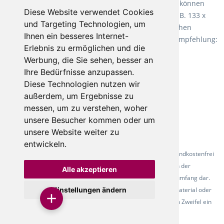
Fletco Teppichböden
machen es schon lange vor. Sie können
Diese Website verwendet Cookies
Teppich in Ihrem gewünschten Sondermaß kaufen, z.B. 133 x
und Targeting Technologien, um
60cm. Vor allem in Schlafzimmern aufgrund der weichen
Ihnen ein besseres Internet-
Oberfläche ein sehr beliebter Zusatzboden. Unsere Empfehlung:
Erlebnis zu ermöglichen und die
Fletco Fluffy und Fletco Hermelin
Werbung, die Sie sehen, besser an
Ihre Bedürfnisse anzupassen.
Diese Technologien nutzen wir
außerdem, um Ergebnisse zu
messen, um zu verstehen, woher
unsere Besucher kommen oder um
unsere Website weiter zu
entwickeln.
* Alle Preise inkl. gesetzl. Mehrwertsteuer - Alle Artikel versandkostenfrei
ab 500 Euro in Deutschland! Die Abbildungen dienen der
Alle akzeptieren
Produktpräsentation und stellen nicht zwingend den Lieferumfang dar.
Einstellungen ändern
Farbunterschiede der Abbildungen können durch das Fotomaterial oder
den verwendeten Bildschirm entstehen - bitte fordern Sie im Zweifel ein
Muster des Belags an.