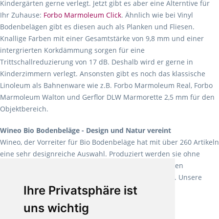
Kindergärten gerne verlegt. Jetzt gibt es aber eine Alterntive für
Ihr Zuhause:
Forbo Marmoleum Click
. Ähnlich wie bei Vinyl
Bodenbelägen gibt es diesen auch als Planken und Fliesen.
Knallige Farben mit einer Gesamtstärke von 9,8 mm und einer
intergrierten Korkdämmung sorgen für eine
Trittschallreduzierung von 17 dB. Deshalb wird er gerne in
Kinderzimmern verlegt. Ansonsten gibt es noch das klassische
Linoleum als Bahnenware wie z.B. Forbo Marmoleum Real, Forbo
Marmoleum Walton und Gerflor DLW Marmorette 2,5 mm für den
Objektbereich.
Wineo Bio Bodenbeläge - Design und Natur vereint
Wineo, der Vorreiter für Bio Bodenbeläge hat mit über 260 Artikeln
eine sehr designreiche Auswahl. Produziert werden sie ohne
Weichmacher und Lösungsmittel. Mit allen verfügbaren
Verlegearten ist er für jegliche Bauvorhaben attraktiv. Unsere
Ihre Privatsphäre ist
Empfehlung:
Wineo 1000 Multi Layer XXL
.
uns wichtig
Teppiche für ein angenehmes Laufgefühl