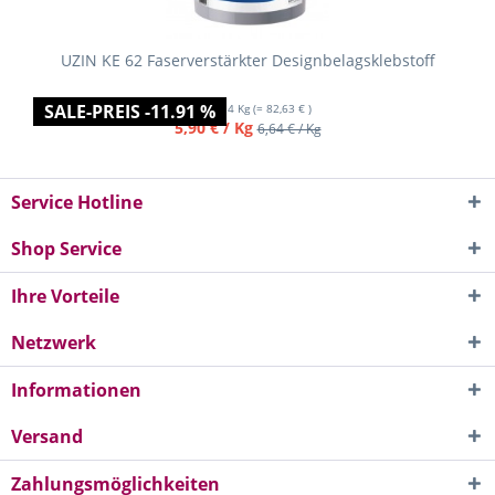
UZIN KE 62 Faserverstärkter Designbelagsklebstoff
SALE-PREIS -11.91 %
Inhalt
14 Kg
(= 82,63 € )
5,90 € / Kg
6,64 € / Kg
Service Hotline
Shop Service
Ihre Vorteile
Netzwerk
Informationen
Versand
Zahlungsmöglichkeiten