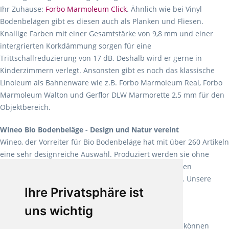
Ihr Zuhause:
Forbo Marmoleum Click
. Ähnlich wie bei Vinyl
Bodenbelägen gibt es diesen auch als Planken und Fliesen.
Knallige Farben mit einer Gesamtstärke von 9,8 mm und einer
intergrierten Korkdämmung sorgen für eine
Trittschallreduzierung von 17 dB. Deshalb wird er gerne in
Kinderzimmern verlegt. Ansonsten gibt es noch das klassische
Linoleum als Bahnenware wie z.B. Forbo Marmoleum Real, Forbo
Marmoleum Walton und Gerflor DLW Marmorette 2,5 mm für den
Objektbereich.
Wineo Bio Bodenbeläge - Design und Natur vereint
Wineo, der Vorreiter für Bio Bodenbeläge hat mit über 260 Artikeln
eine sehr designreiche Auswahl. Produziert werden sie ohne
Weichmacher und Lösungsmittel. Mit allen verfügbaren
Verlegearten ist er für jegliche Bauvorhaben attraktiv. Unsere
Ihre Privatsphäre ist
Empfehlung:
Wineo 1000 Multi Layer XXL
.
uns wichtig
Teppiche für ein angenehmes Laufgefühl
Fletco Teppichböden
machen es schon lange vor. Sie können