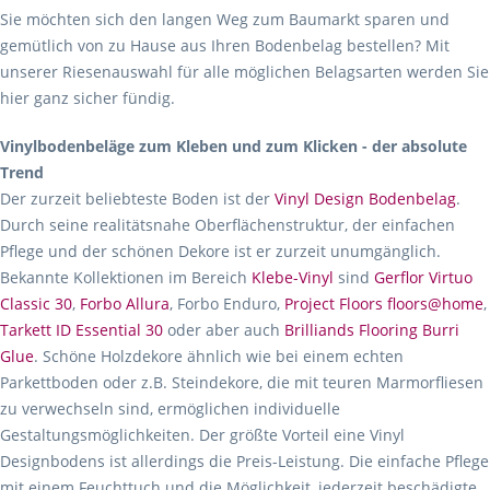
Sie möchten sich den langen Weg zum Baumarkt sparen und
gemütlich von zu Hause aus Ihren Bodenbelag bestellen? Mit
unserer Riesenauswahl für alle möglichen Belagsarten werden Sie
hier ganz sicher fündig.
Vinylbodenbeläge zum Kleben und zum Klicken - der absolute
Trend
Der zurzeit beliebteste Boden ist der
Vinyl Design Bodenbelag
.
Durch seine realitätsnahe Oberflächenstruktur, der einfachen
Pflege und der schönen Dekore ist er zurzeit unumgänglich.
Bekannte Kollektionen im Bereich
Klebe-Vinyl
sind
Gerflor Virtuo
Classic 30
,
Forbo Allura
, Forbo Enduro,
Project Floors floors@home
,
Tarkett ID Essential 30
oder aber auch
Brilliands Flooring Burri
Glue
. Schöne Holzdekore ähnlich wie bei einem echten
Parkettboden oder z.B. Steindekore, die mit teuren Marmorfliesen
zu verwechseln sind, ermöglichen individuelle
Gestaltungsmöglichkeiten. Der größte Vorteil eine Vinyl
Designbodens ist allerdings die Preis-Leistung. Die einfache Pflege
mit einem Feuchttuch und die Möglichkeit, jederzeit beschädigte