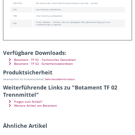
P301+P310
Bei Verschlucken: Sofort Giftinformationszentrum, Arzt oder … anrufen.
P331
Kein Erbrechen herbeiführen.
P405
Unter Verschluss aufbewahren.
Inhalt / Behälter … zuführen. (Die vom Gesetzgeber offen gelassene Einfügung ist vom
P501
Inverkehrbringer zu ergänzen)
Verfügbare Downloads:
Botament - TF 02 - Technisches Datenblatt
Botament - TF 02 - Sicherheitsdatenblatt
Produktsicherheit
Verantwortlich für Produktsicherheit:
Siehe Herstellerinformation
Weiterführende Links zu "Botament TF 02
Trennmittel"
Fragen zum Artikel?
Weitere Artikel von Botament
Ähnliche Artikel