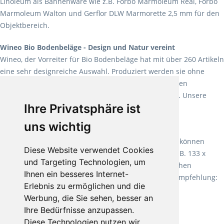
Linoleum als Bahnenware wie z.B. Forbo Marmoleum Real, Forbo
Marmoleum Walton und Gerflor DLW Marmorette 2,5 mm für den
Objektbereich.
Wineo Bio Bodenbeläge - Design und Natur vereint
Wineo, der Vorreiter für Bio Bodenbeläge hat mit über 260 Artikeln
eine sehr designreiche Auswahl. Produziert werden sie ohne
Weichmacher und Lösungsmittel. Mit allen verfügbaren
Verlegearten ist er für jegliche Bauvorhaben attraktiv. Unsere
Ihre Privatsphäre ist
Empfehlung:
Wineo 1000 Multi Layer XXL
.
uns wichtig
Teppiche für ein angenehmes Laufgefühl
Fletco Teppichböden
machen es schon lange vor. Sie können
Diese Website verwendet Cookies
Teppich in Ihrem gewünschten Sondermaß kaufen, z.B. 133 x
und Targeting Technologien, um
60cm. Vor allem in Schlafzimmern aufgrund der weichen
Ihnen ein besseres Internet-
Oberfläche ein sehr beliebter Zusatzboden. Unsere Empfehlung:
Erlebnis zu ermöglichen und die
Fletco Fluffy und Fletco Hermelin
Werbung, die Sie sehen, besser an
Ihre Bedürfnisse anzupassen.
Diese Technologien nutzen wir