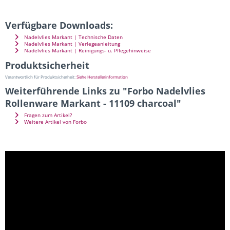
Verfügbare Downloads:
Nadelvlies Markant | Technische Daten
Nadelvlies Markant | Verlegeanleitung
Nadelvlies Markant | Reinigungs- u. Pflegehinweise
Produktsicherheit
Verantwortlich für Produktsicherheit:
Siehe Herstellerinformation
Weiterführende Links zu "Forbo Nadelvlies
Rollenware Markant - 11109 charcoal"
Fragen zum Artikel?
Weitere Artikel von Forbo