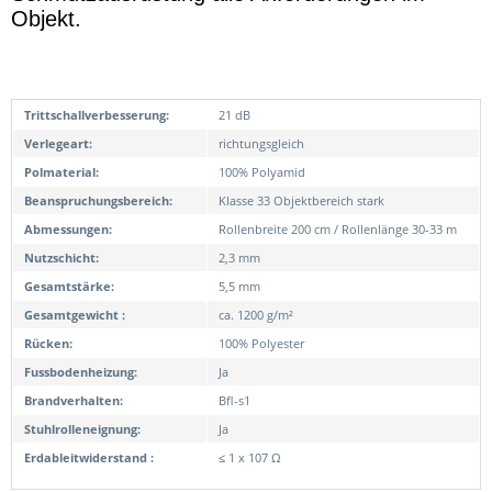
Objekt.
Trittschallverbesserung:
21 dB
Verlegeart:
richtungsgleich
Polmaterial:
100% Polyamid
Beanspruchungsbereich:
Klasse 33 Objektbereich stark
Abmessungen:
Rollenbreite 200 cm / Rollenlänge 30-33 m
Nutzschicht:
2,3 mm
Gesamtstärke:
5,5 mm
Gesamtgewicht :
ca. 1200 g/m²
Rücken:
100% Polyester
Fussbodenheizung:
Ja
Brandverhalten:
Bfl-s1
Stuhlrolleneignung:
Ja
Erdableitwiderstand :
≤ 1 x 107 Ω