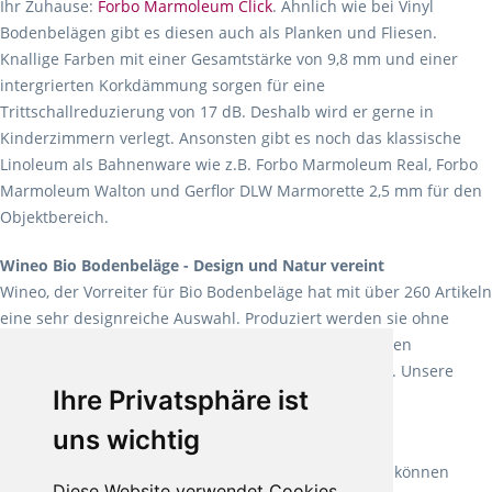
Ihr Zuhause:
Forbo Marmoleum Click
. Ähnlich wie bei Vinyl
Bodenbelägen gibt es diesen auch als Planken und Fliesen.
Knallige Farben mit einer Gesamtstärke von 9,8 mm und einer
intergrierten Korkdämmung sorgen für eine
Trittschallreduzierung von 17 dB. Deshalb wird er gerne in
Kinderzimmern verlegt. Ansonsten gibt es noch das klassische
Linoleum als Bahnenware wie z.B. Forbo Marmoleum Real, Forbo
Marmoleum Walton und Gerflor DLW Marmorette 2,5 mm für den
Objektbereich.
Wineo Bio Bodenbeläge - Design und Natur vereint
Wineo, der Vorreiter für Bio Bodenbeläge hat mit über 260 Artikeln
eine sehr designreiche Auswahl. Produziert werden sie ohne
Weichmacher und Lösungsmittel. Mit allen verfügbaren
Verlegearten ist er für jegliche Bauvorhaben attraktiv. Unsere
Ihre Privatsphäre ist
Empfehlung:
Wineo 1000 Multi Layer XXL
.
uns wichtig
Teppiche für ein angenehmes Laufgefühl
Fletco Teppichböden
machen es schon lange vor. Sie können
Diese Website verwendet Cookies