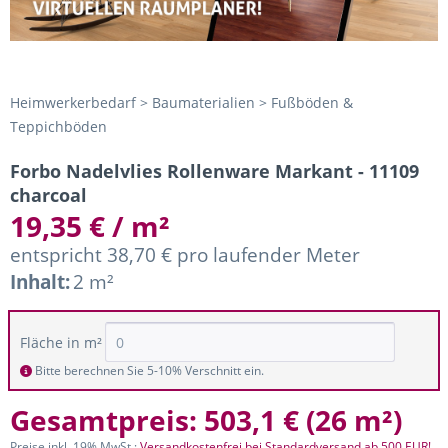
Heimwerkerbedarf > Baumaterialien > Fußböden &
Teppichböden
Forbo Nadelvlies Rollenware Markant - 11109
charcoal
19,35 € / m²
entspricht 38,70 € pro laufender Meter
Inhalt:
2 m²
Fläche in m²
Bitte berechnen Sie 5-10% Verschnitt ein.
Gesamtpreis:
503,1 €
(
26 m²
)
Preise inkl. 19% MwSt.;
Versandkostenfrei bei Standardversand ab 500 EUR!