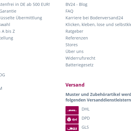
tenfrei in DE ab 500 EUR!
BV24 - Blog
Garantie
FAQ
lüsselte Übermittlung
Karriere bei Bodenversand24
swahl
Klicken, kleben, lose und selbstk
 A bis Z
Ratgeber
ellung
Referenzen
Stores
Über uns
Widerrufsrecht
Batteriegesetz
OG
Versand
M
Muster und Zubehörartikel wer
folgenden Versanddienstleistern
DHL
DPD
GLS