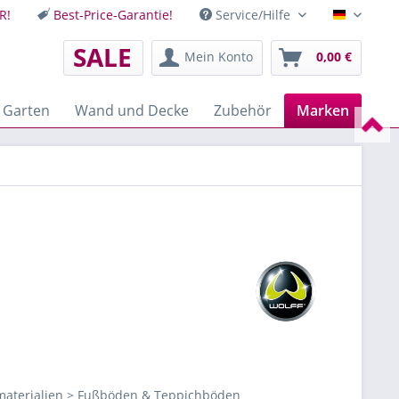
R!
Best-Price-Garantie!
Service/Hilfe
Deutsch
SALE
Mein Konto
0,00 €
 Garten
Wand und Decke
Zubehör
Marken
aterialien > Fußböden & Teppichböden