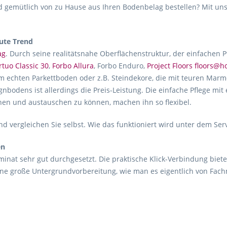
gemütlich von zu Hause aus Ihren Bodenbelag bestellen? Mit uns
ute Trend
ag
. Durch seine realitätsnahe Oberflächenstruktur, der einfachen 
rtuo Classic 30
,
Forbo Allura
, Forbo Enduro,
Project Floors floors@
m echten Parkettboden oder z.B. Steindekore, die mit teuren Marmo
gnbodens ist allerdings die Preis-Leistung. Die einfache Pflege mit
hen und austauschen zu können, machen ihn so flexibel.
d vergleichen Sie selbst. Wie das funktioniert wird unter dem Ser
en
inat sehr gut durchgesetzt. Die praktische Klick-Verbindung biete
ne große Untergrundvorbereitung, wie man es eigentlich von Fac