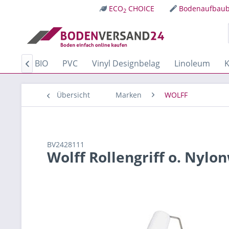
ECO
CHOICE
Bodenaufbaub
2
Kork
BIO
PVC
Vinyl Designbelag
Linoleum
K

Übersicht
Marken
WOLFF
BV2428111
Wolff Rollengriff o. Nylo