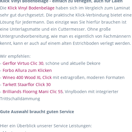
Klick Vinyl Bodenbeläge - einfach zu verlegen, auch für Laien
Die
Klick Vinyl Bodenbeläge
haben sich im Vergleich zum Laminat
sehr gut durchgesetzt. Die praktische Klick-Verbindung bietet eine
Lösung für Jedermann. Das einzige was Sie hierfür brauchen ist
eine Unterlagsmatte und ein Cuttermesser. Ohne große
Untergrundvorbereitung, wie man es eigentlich von Fachmännern
kennt, kann er auch auf einem alten Estrichboden verlegt werden.
Wir empfehlen:
-
Gerflor Virtuo Clic 30
, schöne und aktuelle Dekore
-
Forbo Allura zum Klicken
-
Wineo 400 Wood XL Click
mit extragroßen, moderen Formaten
-
Tarkett Staarflor Click 30
-
Brilliands Floorng Mani Clic 55
, Vinylboden mit integrierter
Trittschalldämmung
Gute Auswahl braucht guten Service
Hier ein Überblick unserer Service Leistungen: