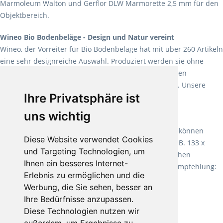
Marmoleum Walton und Gerflor DLW Marmorette 2,5 mm für den
Objektbereich.
Wineo Bio Bodenbeläge - Design und Natur vereint
Wineo, der Vorreiter für Bio Bodenbeläge hat mit über 260 Artikeln
eine sehr designreiche Auswahl. Produziert werden sie ohne
Weichmacher und Lösungsmittel. Mit allen verfügbaren
Verlegearten ist er für jegliche Bauvorhaben attraktiv. Unsere
Ihre Privatsphäre ist
Empfehlung:
Wineo 1000 Multi Layer XXL
.
uns wichtig
Teppiche für ein angenehmes Laufgefühl
Fletco Teppichböden
machen es schon lange vor. Sie können
Diese Website verwendet Cookies
Teppich in Ihrem gewünschten Sondermaß kaufen, z.B. 133 x
und Targeting Technologien, um
60cm. Vor allem in Schlafzimmern aufgrund der weichen
Ihnen ein besseres Internet-
Oberfläche ein sehr beliebter Zusatzboden. Unsere Empfehlung:
Erlebnis zu ermöglichen und die
Fletco Fluffy und Fletco Hermelin
Werbung, die Sie sehen, besser an
Ihre Bedürfnisse anzupassen.
Diese Technologien nutzen wir