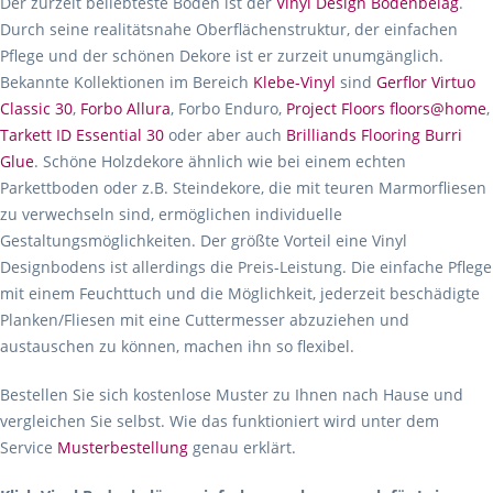
Der zurzeit beliebteste Boden ist der
Vinyl Design Bodenbelag
.
Durch seine realitätsnahe Oberflächenstruktur, der einfachen
Pflege und der schönen Dekore ist er zurzeit unumgänglich.
Bekannte Kollektionen im Bereich
Klebe-Vinyl
sind
Gerflor Virtuo
Classic 30
,
Forbo Allura
, Forbo Enduro,
Project Floors floors@home
,
Tarkett ID Essential 30
oder aber auch
Brilliands Flooring Burri
Glue
. Schöne Holzdekore ähnlich wie bei einem echten
Parkettboden oder z.B. Steindekore, die mit teuren Marmorfliesen
zu verwechseln sind, ermöglichen individuelle
Gestaltungsmöglichkeiten. Der größte Vorteil eine Vinyl
Designbodens ist allerdings die Preis-Leistung. Die einfache Pflege
mit einem Feuchttuch und die Möglichkeit, jederzeit beschädigte
Planken/Fliesen mit eine Cuttermesser abzuziehen und
austauschen zu können, machen ihn so flexibel.
Bestellen Sie sich kostenlose Muster zu Ihnen nach Hause und
vergleichen Sie selbst. Wie das funktioniert wird unter dem
Service
Musterbestellung
genau erklärt.