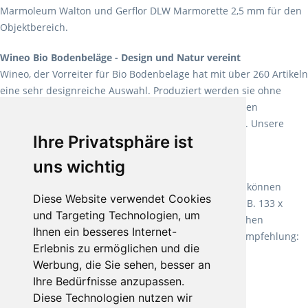
Marmoleum Walton und Gerflor DLW Marmorette 2,5 mm für den
Objektbereich.
Wineo Bio Bodenbeläge - Design und Natur vereint
Wineo, der Vorreiter für Bio Bodenbeläge hat mit über 260 Artikeln
eine sehr designreiche Auswahl. Produziert werden sie ohne
Weichmacher und Lösungsmittel. Mit allen verfügbaren
Verlegearten ist er für jegliche Bauvorhaben attraktiv. Unsere
Ihre Privatsphäre ist
Empfehlung:
Wineo 1000 Multi Layer XXL
.
uns wichtig
Teppiche für ein angenehmes Laufgefühl
Fletco Teppichböden
machen es schon lange vor. Sie können
Diese Website verwendet Cookies
Teppich in Ihrem gewünschten Sondermaß kaufen, z.B. 133 x
und Targeting Technologien, um
60cm. Vor allem in Schlafzimmern aufgrund der weichen
Ihnen ein besseres Internet-
Oberfläche ein sehr beliebter Zusatzboden. Unsere Empfehlung:
Erlebnis zu ermöglichen und die
Fletco Fluffy und Fletco Hermelin
Werbung, die Sie sehen, besser an
Ihre Bedürfnisse anzupassen.
Diese Technologien nutzen wir