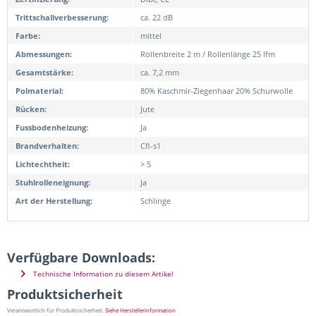
Trittschallverbesserung:
ca. 22 dB
Farbe:
mittel
Abmessungen:
Rollenbreite 2 m / Rollenlänge 25 lfm
Gesamtstärke:
ca. 7,2 mm
Polmaterial:
80% Kaschmir-Ziegenhaar 20% Schurwolle
Rücken:
Jute
Fussbodenheizung:
Ja
Brandverhalten:
Cfl-s1
Lichtechtheit:
> 5
Stuhlrolleneignung:
Ja
Art der Herstellung:
Schlinge
Verfügbare Downloads:
Technische Information zu diesem Artikel
Produktsicherheit
Verantwortlich für Produktsicherheit:
Siehe Herstellerinformation