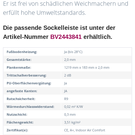
Er ist frei von schädlichen Weichmachern und
erfüllt hohe Umweltstandards.
Die passende Sockelleiste ist unter der
Artikel-Nummer
BV2443841
erhältlich.
Fußbodenheizung:
Ja (bis 28°C)
Gesamtstärke:
2,0 mm
Plankenmaße:
1219 mm x 183 mm x 2,0 mm
Trittschallverbesserung:
2 dB
PU-Oberflächenvergütung:
Ja
angefaste Kanten:
JA
Rutschsicherheit:
R9
Wärmedurchlasswiderstand:
0,02 m² K/W
Nutzschicht:
0,3 mm
Flächengewicht:
3,51 kg/m²
Zertifikat(e):
CE, A+, Indoor Air Comfort