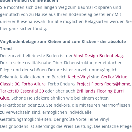
Boden einfach online kaufen
Sie möchten sich den langen Weg zum Baumarkt sparen und
gemütlich von zu Hause aus Ihren Bodenbelag bestellen? Mit
unserer Riesenauswahl für alle möglichen Belagsarten werden Sie
hier ganz sicher fündig.
Vinylbodenbeläge zum Kleben und zum Klicken - der absolute
Trend
Der zurzeit beliebteste Boden ist der
Vinyl Design Bodenbelag
.
Durch seine realitätsnahe Oberflächenstruktur, der einfachen
Pflege und der schönen Dekore ist er zurzeit unumgänglich.
Bekannte Kollektionen im Bereich
Klebe-Vinyl
sind
Gerflor Virtuo
Classic 30
,
Forbo Allura
, Forbo Enduro,
Project Floors floors@home
,
Tarkett ID Essential 30
oder aber auch
Brilliands Flooring Burri
Glue
. Schöne Holzdekore ähnlich wie bei einem echten
Parkettboden oder z.B. Steindekore, die mit teuren Marmorfliesen
zu verwechseln sind, ermöglichen individuelle
Gestaltungsmöglichkeiten. Der größte Vorteil eine Vinyl
Designbodens ist allerdings die Preis-Leistung. Die einfache Pflege