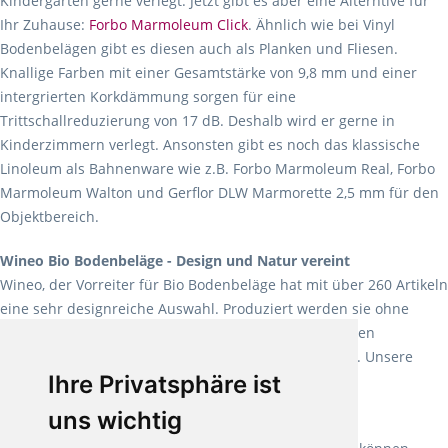
Kindergärten gerne verlegt. Jetzt gibt es aber eine Alterntive für
Ihr Zuhause:
Forbo Marmoleum Click
. Ähnlich wie bei Vinyl
Bodenbelägen gibt es diesen auch als Planken und Fliesen.
Knallige Farben mit einer Gesamtstärke von 9,8 mm und einer
intergrierten Korkdämmung sorgen für eine
Trittschallreduzierung von 17 dB. Deshalb wird er gerne in
Kinderzimmern verlegt. Ansonsten gibt es noch das klassische
Linoleum als Bahnenware wie z.B. Forbo Marmoleum Real, Forbo
Marmoleum Walton und Gerflor DLW Marmorette 2,5 mm für den
Objektbereich.
Wineo Bio Bodenbeläge - Design und Natur vereint
Wineo, der Vorreiter für Bio Bodenbeläge hat mit über 260 Artikeln
eine sehr designreiche Auswahl. Produziert werden sie ohne
Weichmacher und Lösungsmittel. Mit allen verfügbaren
Verlegearten ist er für jegliche Bauvorhaben attraktiv. Unsere
Ihre Privatsphäre ist
Empfehlung:
Wineo 1000 Multi Layer XXL
.
uns wichtig
Teppiche für ein angenehmes Laufgefühl