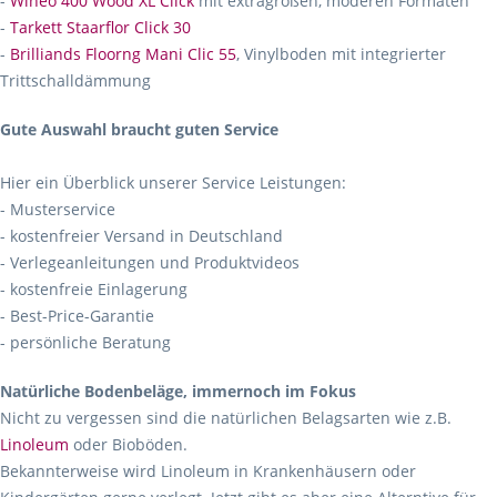
-
Wineo 400 Wood XL Click
mit extragroßen, moderen Formaten
-
Tarkett Staarflor Click 30
-
Brilliands Floorng Mani Clic 55
, Vinylboden mit integrierter
Trittschalldämmung
Gute Auswahl braucht guten Service
Hier ein Überblick unserer Service Leistungen:
- Musterservice
- kostenfreier Versand in Deutschland
- Verlegeanleitungen und Produktvideos
- kostenfreie Einlagerung
- Best-Price-Garantie
- persönliche Beratung
Natürliche Bodenbeläge, immernoch im Fokus
Nicht zu vergessen sind die natürlichen Belagsarten wie z.B.
Linoleum
oder Bioböden.
Bekannterweise wird Linoleum in Krankenhäusern oder