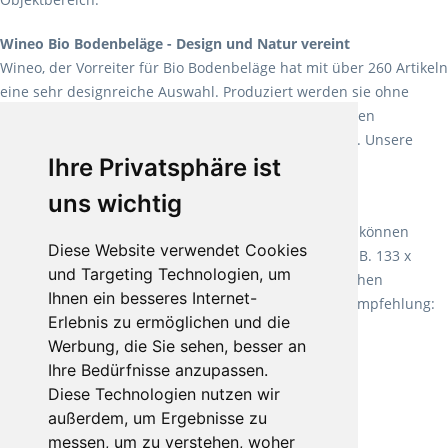
Wineo Bio Bodenbeläge - Design und Natur vereint
Wineo, der Vorreiter für Bio Bodenbeläge hat mit über 260 Artikeln
eine sehr designreiche Auswahl. Produziert werden sie ohne
Weichmacher und Lösungsmittel. Mit allen verfügbaren
Verlegearten ist er für jegliche Bauvorhaben attraktiv. Unsere
Ihre Privatsphäre ist
Empfehlung:
Wineo 1000 Multi Layer XXL
.
uns wichtig
Teppiche für ein angenehmes Laufgefühl
Fletco Teppichböden
machen es schon lange vor. Sie können
Diese Website verwendet Cookies
Teppich in Ihrem gewünschten Sondermaß kaufen, z.B. 133 x
und Targeting Technologien, um
60cm. Vor allem in Schlafzimmern aufgrund der weichen
Ihnen ein besseres Internet-
Oberfläche ein sehr beliebter Zusatzboden. Unsere Empfehlung:
Erlebnis zu ermöglichen und die
Fletco Fluffy und Fletco Hermelin
Werbung, die Sie sehen, besser an
Ihre Bedürfnisse anzupassen.
Diese Technologien nutzen wir
außerdem, um Ergebnisse zu
messen, um zu verstehen, woher