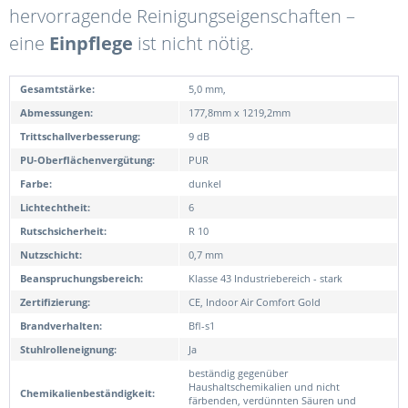
hervorragende Reinigungseigenschaften –
eine
Einpflege
ist nicht nötig.
Gesamtstärke:
5,0 mm,
Abmessungen:
177,8mm x 1219,2mm
Trittschallverbesserung:
9 dB
PU-Oberflächenvergütung:
PUR
Farbe:
dunkel
Lichtechtheit:
6
Rutschsicherheit:
R 10
Nutzschicht:
0,7 mm
Beanspruchungsbereich:
Klasse 43 Industriebereich - stark
Zertifizierung:
CE, Indoor Air Comfort Gold
Brandverhalten:
Bfl-s1
Stuhlrolleneignung:
Ja
beständig gegenüber
Haushaltschemikalien und nicht
Chemikalienbeständigkeit:
färbenden, verdünnten Säuren und