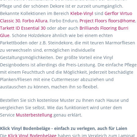
Pflege und der schönen Dekore ist er zurzeit unumgänglich.
Bekannte Kollektionen im Bereich
Klebe-Vinyl
sind
Gerflor Virtuo
Classic 30
,
Forbo Allura
, Forbo Enduro,
Project Floors floors@home
,
Tarkett ID Essential 30
oder aber auch
Brilliands Flooring Burri
Glue
. Schöne Holzdekore ähnlich wie bei einem echten
Parkettboden oder z.B. Steindekore, die mit teuren Marmorfliesen
zu verwechseln sind, ermöglichen individuelle
Gestaltungsmöglichkeiten. Der größte Vorteil eine Vinyl
Designbodens ist allerdings die Preis-Leistung. Die einfache Pflege
mit einem Feuchttuch und die Möglichkeit, jederzeit beschädigte
Planken/Fliesen mit eine Cuttermesser abzuziehen und
austauschen zu können, machen ihn so flexibel.
Bestellen Sie sich kostenlose Muster zu Ihnen nach Hause und
vergleichen Sie selbst. Wie das funktioniert wird unter dem
Service
Musterbestellung
genau erklärt.
Klick Vinyl Bodenbeläge - einfach zu verlegen, auch für Laien
Die
Klick Vinyl Bodenbeläge
haben sich im Vergleich zum Laminat