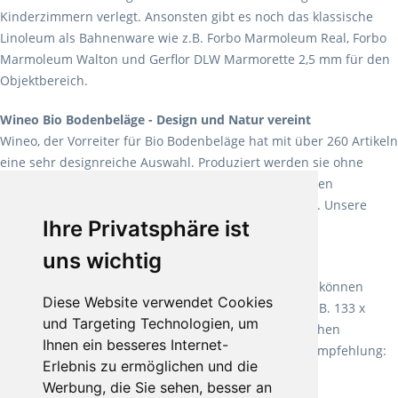
Kinderzimmern verlegt. Ansonsten gibt es noch das klassische
Linoleum als Bahnenware wie z.B. Forbo Marmoleum Real, Forbo
Marmoleum Walton und Gerflor DLW Marmorette 2,5 mm für den
Objektbereich.
Wineo Bio Bodenbeläge - Design und Natur vereint
Wineo, der Vorreiter für Bio Bodenbeläge hat mit über 260 Artikeln
eine sehr designreiche Auswahl. Produziert werden sie ohne
Weichmacher und Lösungsmittel. Mit allen verfügbaren
Verlegearten ist er für jegliche Bauvorhaben attraktiv. Unsere
Ihre Privatsphäre ist
Empfehlung:
Wineo 1000 Multi Layer XXL
.
uns wichtig
Teppiche für ein angenehmes Laufgefühl
Fletco Teppichböden
machen es schon lange vor. Sie können
Diese Website verwendet Cookies
Teppich in Ihrem gewünschten Sondermaß kaufen, z.B. 133 x
und Targeting Technologien, um
60cm. Vor allem in Schlafzimmern aufgrund der weichen
Ihnen ein besseres Internet-
Oberfläche ein sehr beliebter Zusatzboden. Unsere Empfehlung:
Erlebnis zu ermöglichen und die
Fletco Fluffy und Fletco Hermelin
Werbung, die Sie sehen, besser an