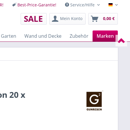
R!
Best-Price-Garantie!
Service/Hilfe
Deutsch
SALE
Mein Konto
0,00 €
 Garten
Wand und Decke
Zubehör
Marken
n 20 x