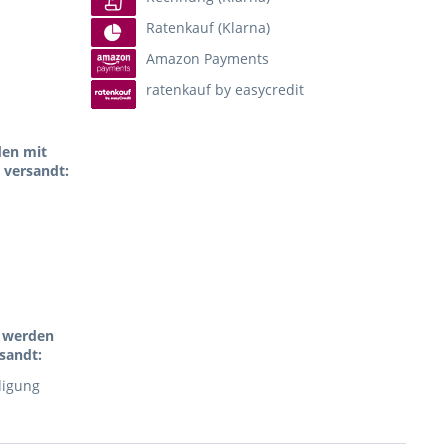
Ratenkauf (Klarna)
Amazon Payments
ratenkauf by easycredit
den mit
 versandt:
l werden
sandt:
digung