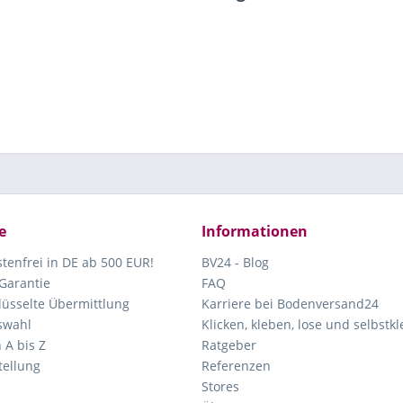
e
Informationen
tenfrei in DE ab 500 EUR!
BV24 - Blog
Garantie
FAQ
lüsselte Übermittlung
Karriere bei Bodenversand24
swahl
Klicken, kleben, lose und selbstk
 A bis Z
Ratgeber
ellung
Referenzen
Stores