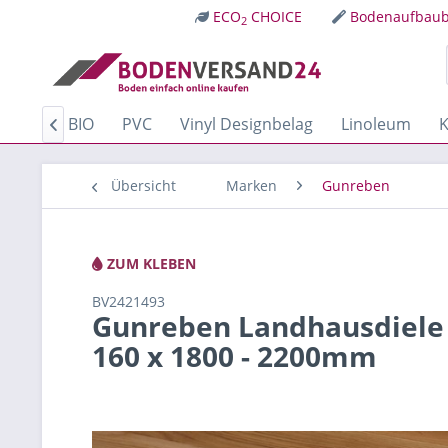
ECO
CHOICE
Bodenaufbaub
2
Kork
BIO
PVC
Vinyl Designbelag
Linoleum
K

Übersicht
Marken
Gunreben
ZUM KLEBEN
BV2421493
Gunreben Landhausdiele 
160 x 1800 - 2200mm