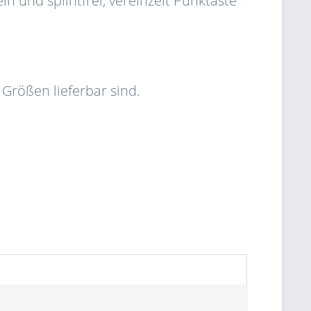
in und splintfrei, vereinzelt Punktäste
 Größen lieferbar sind.