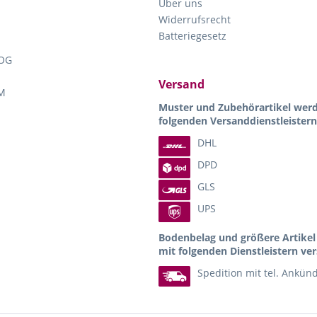
Über uns
Widerrufsrecht
Batteriegesetz
OG
Versand
M
Muster und Zubehörartikel wer
folgenden Versanddienstleistern
DHL
DPD
GLS
UPS
Bodenbelag und größere Artike
mit folgenden Dienstleistern ver
Spedition mit tel. Ankün