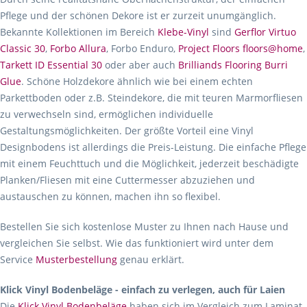
Pflege und der schönen Dekore ist er zurzeit unumgänglich.
Bekannte Kollektionen im Bereich
Klebe-Vinyl
sind
Gerflor Virtuo
Classic 30
,
Forbo Allura
, Forbo Enduro,
Project Floors floors@home
,
Tarkett ID Essential 30
oder aber auch
Brilliands Flooring Burri
Glue
. Schöne Holzdekore ähnlich wie bei einem echten
Parkettboden oder z.B. Steindekore, die mit teuren Marmorfliesen
zu verwechseln sind, ermöglichen individuelle
Gestaltungsmöglichkeiten. Der größte Vorteil eine Vinyl
Designbodens ist allerdings die Preis-Leistung. Die einfache Pflege
mit einem Feuchttuch und die Möglichkeit, jederzeit beschädigte
Planken/Fliesen mit eine Cuttermesser abzuziehen und
austauschen zu können, machen ihn so flexibel.
Bestellen Sie sich kostenlose Muster zu Ihnen nach Hause und
vergleichen Sie selbst. Wie das funktioniert wird unter dem
Service
Musterbestellung
genau erklärt.
Klick Vinyl Bodenbeläge - einfach zu verlegen, auch für Laien
Die
Klick Vinyl Bodenbeläge
haben sich im Vergleich zum Laminat