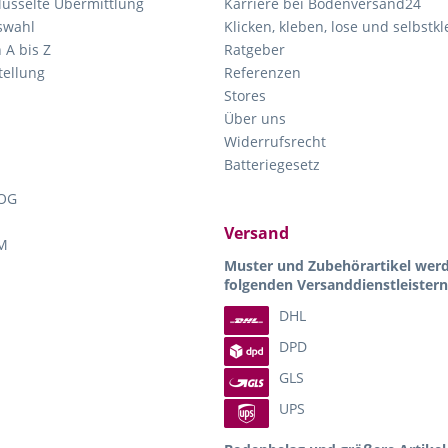
lüsselte Übermittlung
Karriere bei Bodenversand24
swahl
Klicken, kleben, lose und selbstk
 A bis Z
Ratgeber
ellung
Referenzen
Stores
Über uns
Widerrufsrecht
Batteriegesetz
OG
Versand
M
Muster und Zubehörartikel wer
folgenden Versanddienstleistern
DHL
DPD
GLS
UPS