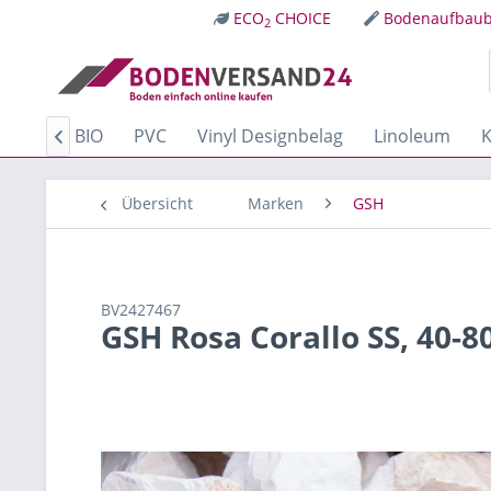
ECO
CHOICE
Bodenaufbaub
2
Kork
BIO
PVC
Vinyl Designbelag
Linoleum
K

Übersicht
Marken
GSH
BV2427467
GSH Rosa Corallo SS, 40-