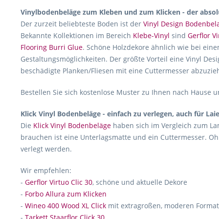
Vinylbodenbeläge zum Kleben und zum Klicken - der absol
Der zurzeit beliebteste Boden ist der
Vinyl Design Bodenbel
Bekannte Kollektionen im Bereich
Klebe-Vinyl
sind
Gerflor Vi
Flooring Burri Glue
. Schöne Holzdekore ähnlich wie bei eine
Gestaltungsmöglichkeiten. Der größte Vorteil eine Vinyl Desi
beschädigte Planken/Fliesen mit eine Cuttermesser abzuzie
Bestellen Sie sich kostenlose Muster zu Ihnen nach Hause un
Klick Vinyl Bodenbeläge - einfach zu verlegen, auch für Lai
Die
Klick Vinyl Bodenbeläge
haben sich im Vergleich zum Lam
brauchen ist eine Unterlagsmatte und ein Cuttermesser. Oh
verlegt werden.
Wir empfehlen:
-
Gerflor Virtuo Clic 30
, schöne und aktuelle Dekore
-
Forbo Allura zum Klicken
-
Wineo 400 Wood XL Click
mit extragroßen, moderen Forma
-
Tarkett Staarflor Click 30