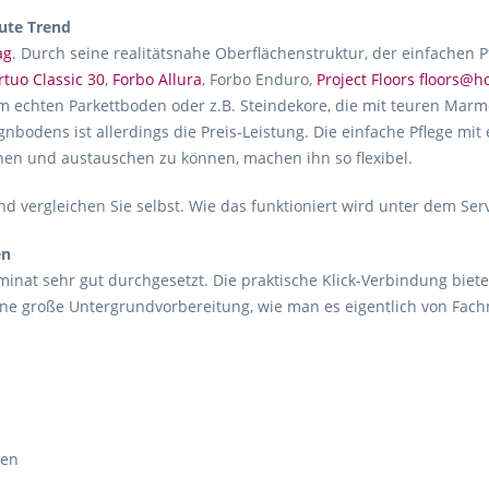
ute Trend
ag
. Durch seine realitätsnahe Oberflächenstruktur, der einfachen 
rtuo Classic 30
,
Forbo Allura
, Forbo Enduro,
Project Floors floors@
m echten Parkettboden oder z.B. Steindekore, die mit teuren Marmo
gnbodens ist allerdings die Preis-Leistung. Die einfache Pflege mit
hen und austauschen zu können, machen ihn so flexibel.
d vergleichen Sie selbst. Wie das funktioniert wird unter dem Ser
en
inat sehr gut durchgesetzt. Die praktische Klick-Verbindung biete
ne große Untergrundvorbereitung, wie man es eigentlich von Fac
ten