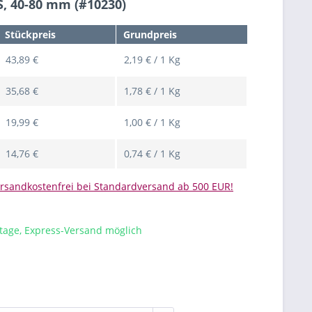
S, 40-80 mm (#10230)
Stückpreis
Grundpreis
43,89 €
2,19 € / 1 Kg
35,68 €
1,78 € / 1 Kg
19,99 €
1,00 € / 1 Kg
14,76 €
0,74 € / 1 Kg
rsandkostenfrei bei Standardversand ab 500 EUR!
stage, Express-Versand möglich