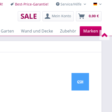
R!
Best-Price-Garantie!
Service/Hilfe
Deutsch
SALE
Mein Konto
0,00 €
 Garten
Wand und Decke
Zubehör
Marken