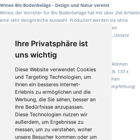
Wineo Bio Bodenbeläge - Design und Natur vereint
Wineo, der Vorreiter für Bio Bodenbeläge hat mit über 260 Artikeln
eine sehr designreiche Auswahl. Produziert werden sie ohne
Weichmacher und Lösungsmittel. Mit allen verfügbaren
Verlegearten ist er für jegliche Bauvorhaben attraktiv. Unsere
Ihre Privatsphäre ist
Empfehlung:
Wineo 1000 Multi Layer XXL
.
uns wichtig
Teppiche für ein angenehmes Laufgefühl
Fletco Teppichböden
machen es schon lange vor. Sie können
Diese Website verwendet Cookies
Teppich in Ihrem gewünschten Sondermaß kaufen, z.B. 133 x
und Targeting Technologien, um
60cm. Vor allem in Schlafzimmern aufgrund der weichen
Ihnen ein besseres Internet-
Oberfläche ein sehr beliebter Zusatzboden. Unsere Empfehlung:
Erlebnis zu ermöglichen und die
Fletco Fluffy und Fletco Hermelin
Werbung, die Sie sehen, besser an
Ihre Bedürfnisse anzupassen.
Diese Technologien nutzen wir
außerdem, um Ergebnisse zu
messen, um zu verstehen, woher
unsere Besucher kommen oder um