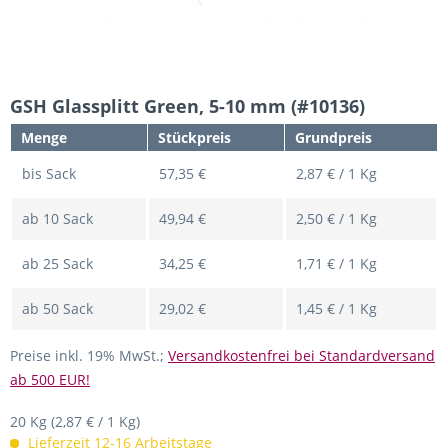
GSH Glassplitt Green, 5-10 mm (#10136)
Menge
Stückpreis
Grundpreis
bis
Sack
57,35 €
2,87 € / 1 Kg
ab
10
Sack
49,94 €
2,50 € / 1 Kg
ab
25
Sack
34,25 €
1,71 € / 1 Kg
ab
50
Sack
29,02 €
1,45 € / 1 Kg
Preise inkl. 19% MwSt.;
Versandkostenfrei bei Standardversand
ab 500 EUR!
20 Kg
(2,87 € / 1 Kg)
Lieferzeit 12-16 Arbeitstage